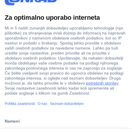
Več kot 800.000 izdelkov
Dostava v 3-eh dneh
100% varnost nakupa
Tehnična podpora
Informacije
ccp.user.init.failed.titl