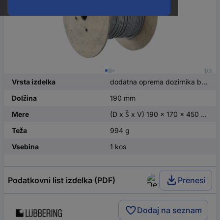
1/3
Vrsta izdelka
dodatna oprema dozirnika bobna za kable
Dolžina
190 mm
Mere
(D x Š x V) 190 x 170 x 450 mm
Teža
994 g
Vsebina
1 kos
Podatkovni list izdelka (PDF)
Prenesi
Dodaj na seznam