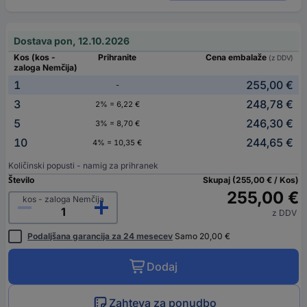
Dostava pon, 12.10.2026
Kos (kos -
Prihranite
Cena embalaže
(z DDV)
zaloga Nemčija)
1
255,00 €
-
3
248,78 €
2% = 6,22 €
5
246,30 €
3% = 8,70 €
10
244,65 €
4% = 10,35 €
Količinski popusti - namig za prihranek
Število
Skupaj (255,00 € / Kos)
255,00 €
kos - zaloga Nemčija
z DDV
Podaljšana garancija za 24 mesecev
Samo 20,00 €
Dodaj
Zahteva za ponudbo