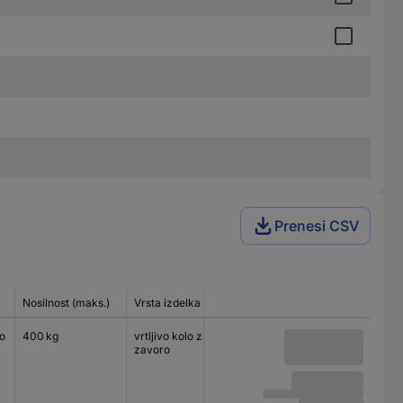
Prenesi CSV
Nosilnost (maks.)
Vrsta izdelka
Velikost plošče
Vrsta lež
o
400 kg
vrtljivo kolo z
140 x 110 mm
navadni 
zavoro