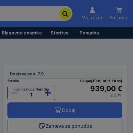
Moj račun
Košarica
Blagovne znamke
Storitve
Ponudba
Dostava pon, 7.9.
Število
Skupaj (939,00 € / Kos)
939,00 €
kos - zaloga Nemčija
z DDV
Dodaj
Zahteva za ponudbo