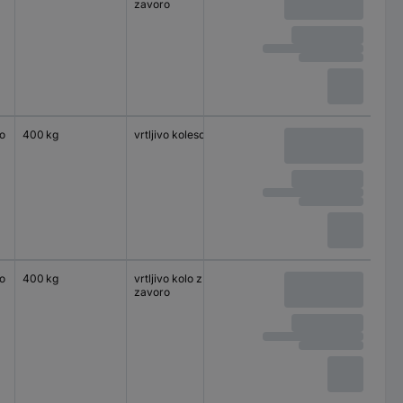
zavoro
o
400 kg
vrtljivo kolesce
140 x 110 mm
valjčni le
o
400 kg
vrtljivo kolo z
140 x 110 mm
valjčni le
zavoro