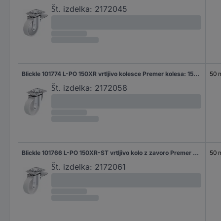
Št. izdelka:
2172045
Blickle 101774 L-PO 150XR vrtljivo kolesce Premer kolesa: 150 mm Nosilnost (maks.): 400 kg 1 kos
50
Št. izdelka:
2172058
Blickle 101766 L-PO 150XR-ST vrtljivo kolo z zavoro Premer kolesa: 150 mm Nosilnost (maks.): 400 kg 1 kos
50
Št. izdelka:
2172061