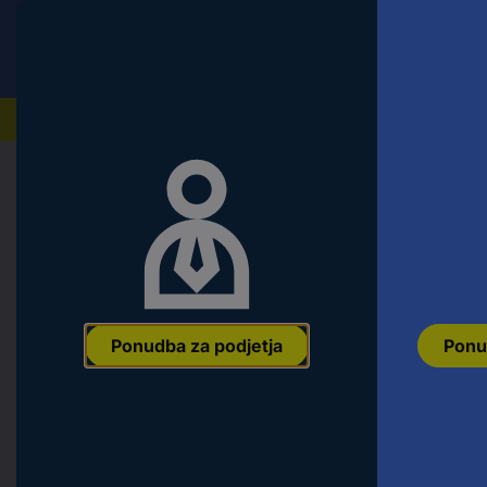
Conrad
Ponudba za fizične stranke
Naši izdelki
Domov
Orodje & Delavnica
Material za pritrditev i
Blickle 615484 LSFE-SE 252K vrtlj
kolesa: 250 mm Nosilnost (maks.): 
Ean:
4047526046477
Koda proizvajalca:
615484
Št. izdelka:
21734
Ponudba za podjetja
Ponu