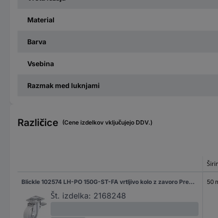
Material
Barva
Vsebina
Razmak med luknjami
Različice
(Cene izdelkov vključujejo DDV.)
Širi
Blickle 102574 LH-PO 150G-ST-FA vrtljivo kolo z zavoro Premer kolesa: 150 mm Nosilnost (maks.): 400 kg 1 kos
50
Št. izdelka:
2168248