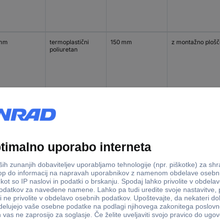
 mm
termoplastični
150 mm
z montažno plošč
poliuretan
 mm
poliamid 6
175 mm
z montažno plošč
 mm
poliamid 6
175 mm
z montažno plošč