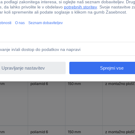
 mm
siva litina
250 mm
z montažno plošč
 mm
poliamid 6
150 mm
z montažno plošč
 mm
poliamid 6
150 mm
z montažno plošč