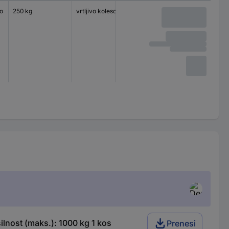
o
250 kg
vrtljivo kolesce
100 x 85 mm
navadni 
lnost (maks.): 1000 kg 1 kos
Prenesi