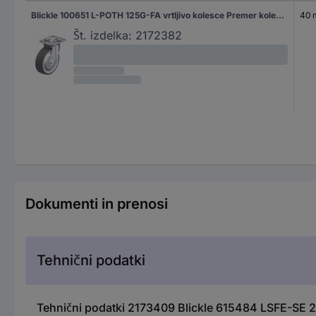
Blickle 100651 L-POTH 125G-FA vrtljivo kolesce Premer kolesa: 125 mm Nosilnost (maks.): 250 kg 1 kos
40
Št. izdelka:
2172382
Dokumenti in prenosi
Tehnični podatki
Tehnični podatki 2173409 Blickle 615484 LSFE-SE 2