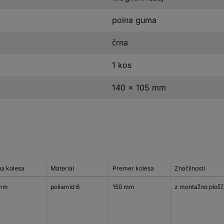
polna guma
črna
1 kos
140 x 105 mm
na kolesa
Material
Premer kolesa
Značilnosti
 mm
poliamid 6
150 mm
z montažno plošč