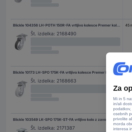
Blickle 104356 LH-POTH 150R-FA vrtljivo kolesce Premer kolesa: 150 mm Nosilnost (maks.): 500 kg 1 kos
45
Št. izdelka:
2168490
Blickle 10173 LH-SPO 175K-FA vrtljivo kolesce Premer kolesa: 175 mm Nosilnost (maks.): 900 kg 1 kos
50
Št. izdelka:
2168663
Blickle 103549 LK-SPO 175K-ST-FA vrtljivo kolo z zavoro Premer kolesa: 175 mm Nosilnost (maks.): 600 kg 1 kos
50
Št. izdelka:
2171387