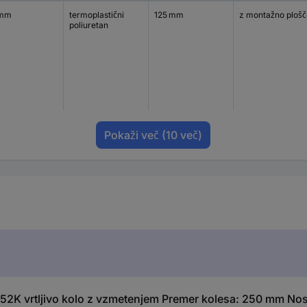
 mm
termoplastični
125 mm
z montažno plošč
poliuretan
Pokaži več
(10 več)
52K vrtljivo kolo z vzmetenjem Premer kolesa: 250 mm Nosi