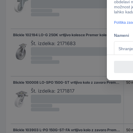
Blickle 102194 LO-G 250K vrtljivo kolesce Premer kolesa: 250 mm Nosilnost (maks.): 1200 kg 1 kos
60
Št. izdelka:
2171683
Blickle 100008 LO-SPO 150G-ST vrtljivo kolo z zavoro Premer kolesa: 150 mm Nosilnost (maks.): 800 kg 1 kos
50
Št. izdelka:
2171817
Blickle 103903 L-PO 150G-ST-FA vrtljivo kolo z zavoro Premer kolesa: 150 mm Nosilnost (maks.): 400 kg 1 kos
50