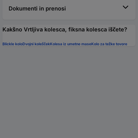
Dokumenti in prenosi
Kakšno Vrtljiva kolesca, fiksna kolesca iščete?
Blickle kolo
Dvojni kolešček
Kolesa iz umetne mase
Kolo za težke tovore