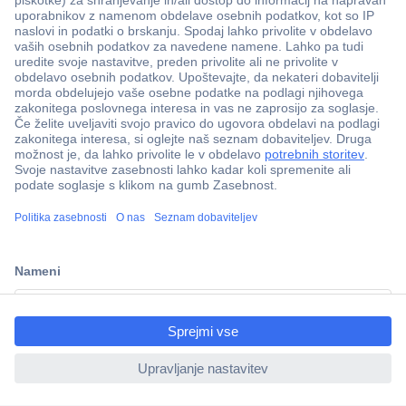
Več kot 800.000 izdelkov
Dostava v 3-eh dneh
ccp.user.init.failed.titl
100% varnost nakupa
e
Tehnična podpora
ccp.user.init.failed
Informacije