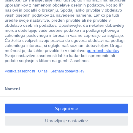
Več kot 800.000 izdelkov
Dostava v 3-eh dneh
ccp.user.init.failed.titl
100% varnost nakupa
e
Tehnična podpora
ccp.user.init.failed
Informacije