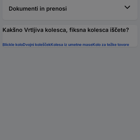
Dokumenti in prenosi
Kakšno Vrtljiva kolesca, fiksna kolesca iščete?
Blickle kolo
Dvojni kolešček
Kolesa iz umetne mase
Kolo za težke tovore