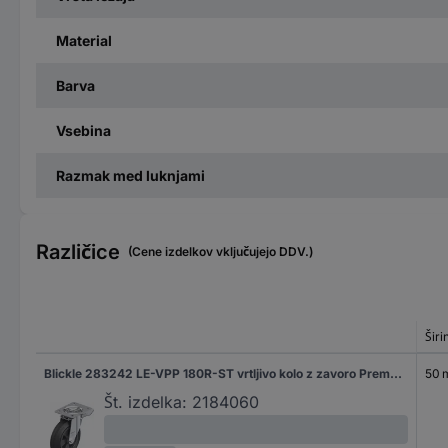
Material
Barva
Vsebina
Razmak med luknjami
Različice
(Cene izdelkov vključujejo DDV.)
Širi
Blickle 283242 LE-VPP 180R-ST vrtljivo kolo z zavoro Premer kolesa: 180 mm Nosilnost (maks.): 170 kg 1 kos
50
Št. izdelka:
2184060