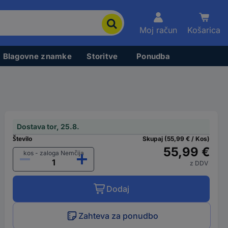
Moj račun
Košarica
Blagovne znamke
Storitve
Ponudba
Dostava tor, 25.8.
Število
Skupaj (55,99 € / Kos)
55,99 €
kos - zaloga Nemčija
z DDV
Dodaj
Zahteva za ponudbo