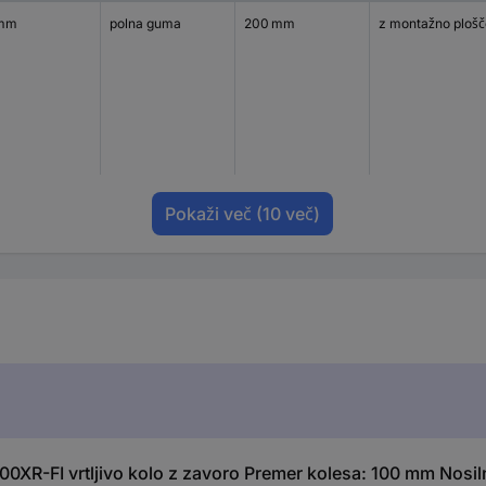
 mm
polna guma
200 mm
z montažno plošč
Pokaži več
(10 več)
0XR-FI vrtljivo kolo z zavoro Premer kolesa: 100 mm Nosiln