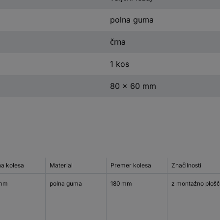
polna guma
črna
1 kos
80 x 60 mm
na kolesa
Material
Premer kolesa
Značilnosti
 mm
polna guma
180 mm
z montažno plošč