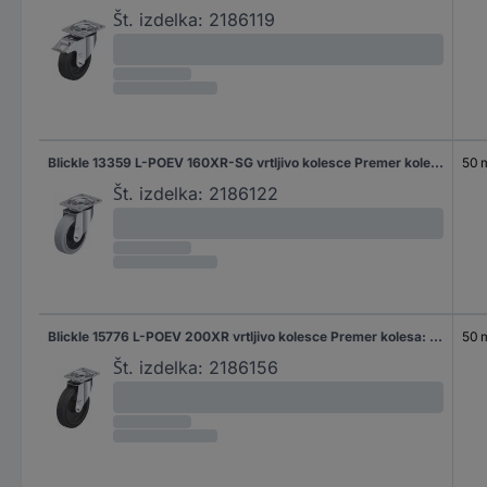
Št. izdelka:
2186119
Blickle 13359 L-POEV 160XR-SG vrtljivo kolesce Premer kolesa: 160 mm Nosilnost (maks.): 400 kg 1 kos
50
Št. izdelka:
2186122
Blickle 15776 L-POEV 200XR vrtljivo kolesce Premer kolesa: 200 mm Nosilnost (maks.): 400 kg 1 kos
50
Št. izdelka:
2186156