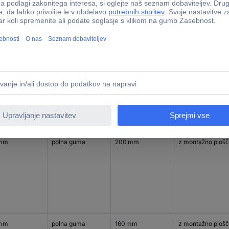
mm
polna guma
100 mm
z montažno plošč
 mm
polna guma
200 mm
z montažno plošč
 mm
polna guma
160 mm
z montažno plošč