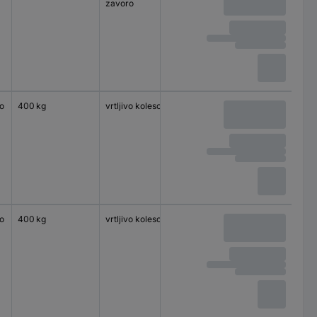
zavoro
o
400 kg
vrtljivo kolesce
140 x 110 mm
valjčni le
o
400 kg
vrtljivo kolesce
140 x 110 mm
valjčni le