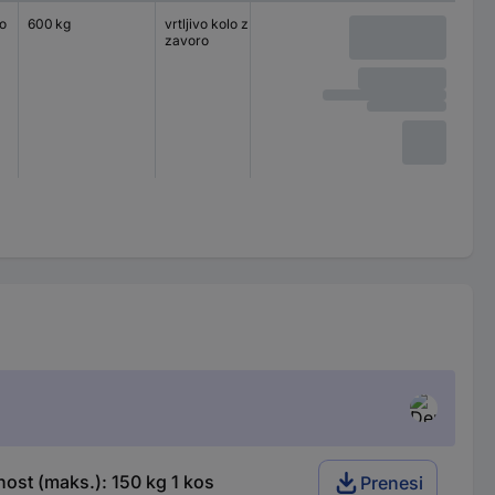
o
600 kg
vrtljivo kolo z
140 x 110 mm
kroglični
zavoro
ost (maks.): 150 kg 1 kos
Prenesi