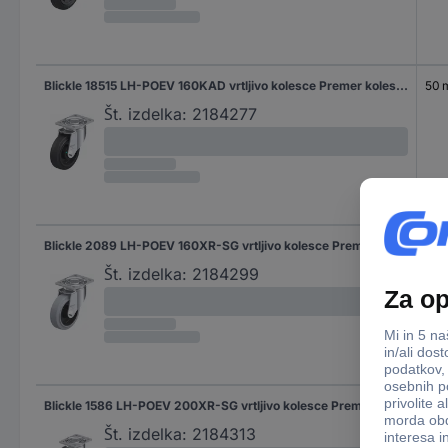
Blickle 18515 LH-POEV 160KAD vrtljivo kolesce Premer kolesa: 160 mm Nosilnost (maks.): 400 kg 1 kos
50
Št. izdelka:
2184277
Blickle 2089 LH-POEV 160XR-SG vrtljivo kolesce Premer kolesa: 160 mm Nosilnost (maks.): 400 kg 1 kos
50
Št. izdelka:
2184299
Blickle 1586 LH-POEV 200XR-SG vrtljivo kolesce Premer kolesa: 200 mm Nosilnost (maks.): 500 kg 1 kos
50
Št. izdelka:
2184313