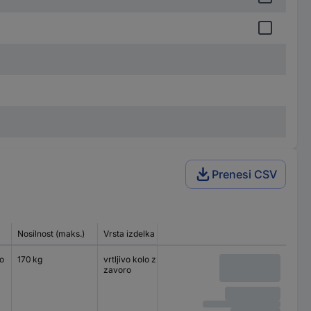
Prenesi CSV
Nosilnost (maks.)
Vrsta izdelka
Velikost plošče
Vrsta lež
o
170 kg
vrtljivo kolo z
140 x 110 mm
valjčni le
zavoro