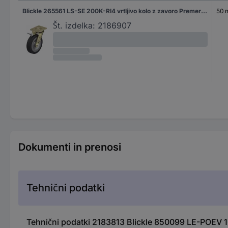
Blickle 265561 LS-SE 200K-RI4 vrtljivo kolo z zavoro Premer kolesa: 200 mm Nosilnost (maks.): 600 kg 1 kos
50
Št. izdelka:
2186907
Dokumenti in prenosi
Tehnični podatki
Tehnični podatki 2183813 Blickle 850099 LE-POEV 10