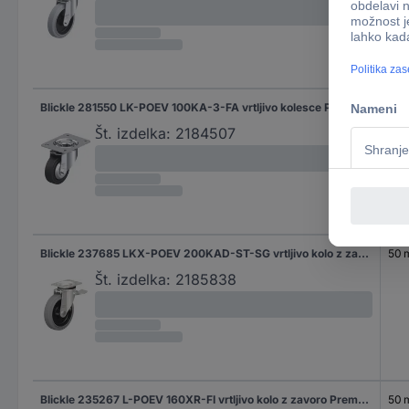
Blickle 281550 LK-POEV 100KA-3-FA vrtljivo kolesce Premer kolesa: 100 mm Nosilnost (maks.): 200 kg 1 kos
32 
Št. izdelka:
2184507
Blickle 237685 LKX-POEV 200KAD-ST-SG vrtljivo kolo z zavoro Premer kolesa: 200 mm Nosilnost (maks.): 500 kg 1 kos
50
Št. izdelka:
2185838
Blickle 235267 L-POEV 160XR-FI vrtljivo kolo z zavoro Premer kolesa: 160 mm Nosilnost (maks.): 400 kg 1 kos
50