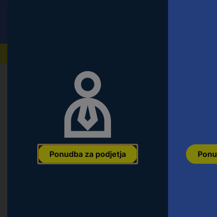
Conrad
Ponudba za fizične stranke
Naši izdelki
Domov
Orodje & Delavnica
Material za pritrditev i
Blickle 850099 LE-POEV 100XR-FI vr
100 mm Nosilnost (maks.): 150 kg 1
Ean:
4047526160265
Koda proizvajalca:
850099
Št. izdelka:
21838
Ponudba za podjetja
Ponu