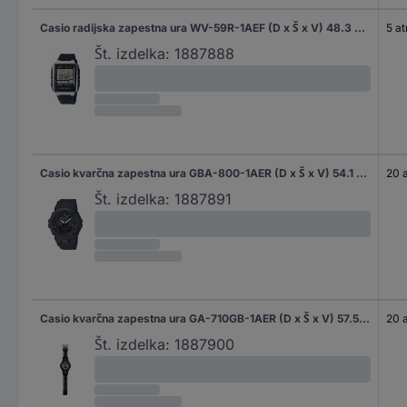
Casio radijska zapestna ura WV-59R-1AEF (D x Š x V) 48.3 x 39 x 12.5 mm srebrna Material ohišja=nerjaveče jeklo, smola Material (zapestnica)=smola
5 a
Št. izdelka:
1887888
Casio kvarčna zapestna ura GBA-800-1AER (D x Š x V) 54.1 x 48.6 x 15.5 mm črna Material ohišja=smola Material (zapestnica)=smola
20 
Št. izdelka:
1887891
Casio kvarčna zapestna ura GA-710GB-1AER (D x Š x V) 57.5 x 53.4 x 18.4 mm črna Material ohišja=smola Material (zapestnica)=smola
20 
Št. izdelka:
1887900