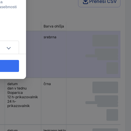
Prenesi CSV
Funkcije
Barva ohišja
Prikaz
datum
srebrna
analogni
štoparica
datum
črna
digitalni
dan v tednu
štoparica
12 h-prikazovalnik
24 h-
prikazovalnik
datum
legirano jeklo
analogni