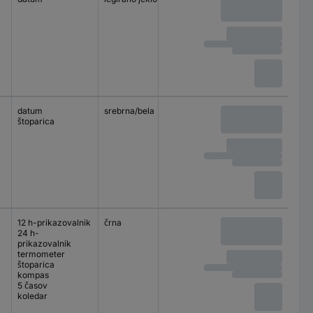
datum
srebrna/bela
analogni
štoparica
12 h-prikazovalnik
črna
digitalni
24 h-
prikazovalnik
termometer
štoparica
kompas
5 časov
koledar