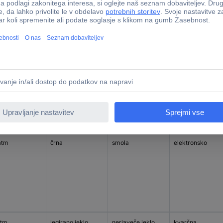
otesnost
Barva (zapestnica)
Material ohišja
Izvedba
atm
srebrna
nerjaveče jeklo
kronograf
atm
črna
smola
elektronsko
atm
legirano jeklo
nerjaveče jeklo
kvarčna