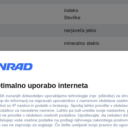
indeks
številke
nerjaveče jeklo
mineralno steklo
47 mm
12.3 mm
53 mm
varnostna sponka
črna