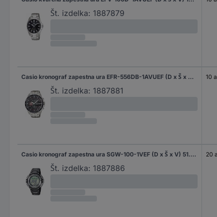
Št. izdelka:
1887879
Casio kronograf zapestna ura EFR-556DB-1AVUEF (D x Š x V) 53.5 x 48.7 x 12.6 mm srebrna/bela Material ohišja=nerjaveče jeklo Material (zapestnica)=nerjaveče jeklo
10 
Št. izdelka:
1887881
Casio kronograf zapestna ura SGW-100-1VEF (D x Š x V) 51.5 x 47.6 x 13.2 mm črna Material ohišja=smola Material (zapestnica)=smola
20 
Št. izdelka:
1887886