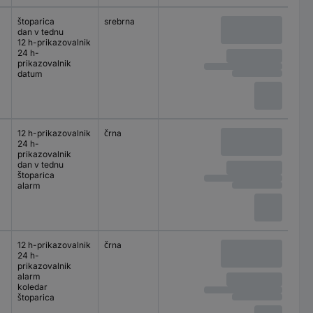
štoparica
srebrna
digitalni
dan v tednu
12 h-prikazovalnik
24 h-
prikazovalnik
datum
12 h-prikazovalnik
črna
analogni
24 h-
prikazovalnik
dan v tednu
štoparica
alarm
12 h-prikazovalnik
črna
analogni
24 h-
prikazovalnik
alarm
koledar
štoparica