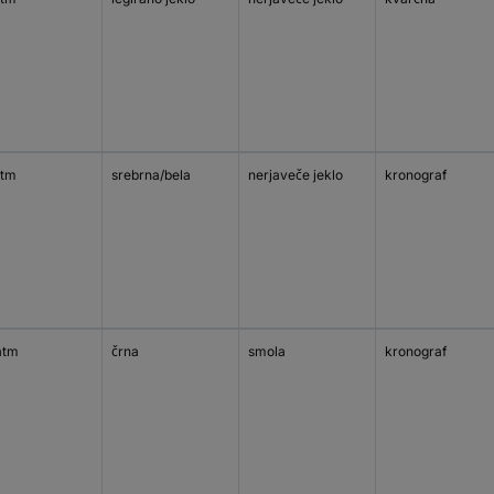
atm
srebrna/bela
nerjaveče jeklo
kronograf
atm
črna
smola
kronograf