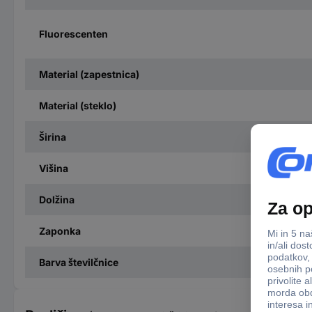
Fluorescenten
Material (zapestnica)
Material (steklo)
Širina
Višina
Dolžina
Zaponka
Barva številčnice