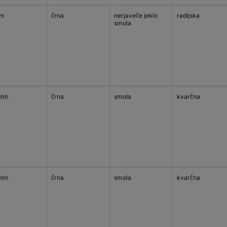
tm
črna
nerjaveče jeklo
radijska
smola
atm
črna
smola
kvarčna
atm
črna
smola
kvarčna