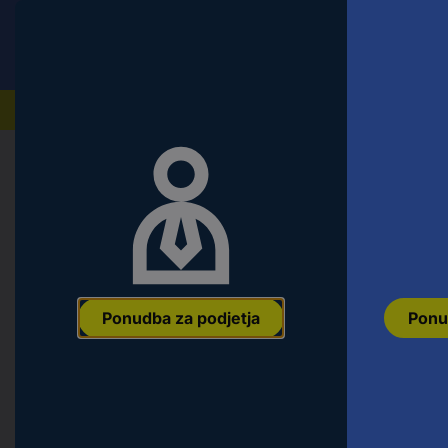
Conrad
Ponudba za fizične stranke
Naši izdelki
Domov
Avtomobilizem, hobiji in gospodinjstvo
Gosp
Casio kronograf zapestna ura EFR-
12.3 mm srebrna Material ohišja=ne
Ean:
4549526113833
Koda proizvajalca:
EFR-552D-1AVUEF
Št. izd
Ponudba za podjetja
Ponu