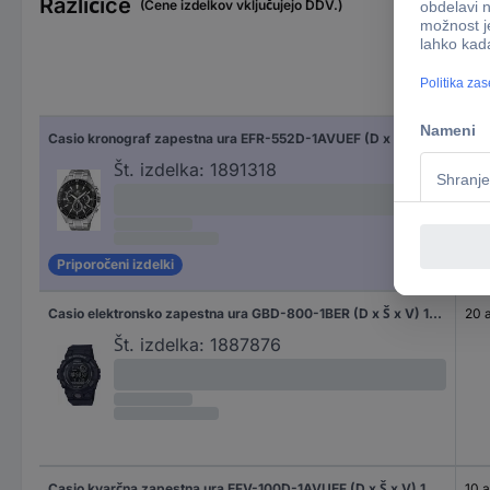
Različice
(Cene izdelkov vključujejo DDV.)
Vod
Casio kronograf zapestna ura EFR-552D-1AVUEF (D x Š x V) 53 x 47 x 12.3 mm srebrna Material ohišja=nerjaveče jeklo Material (zapestnica)=nerjaveče jeklo
10 
Št. izdelka:
1891318
Priporočeni izdelki
Casio elektronsko zapestna ura GBD-800-1BER (D x Š x V) 15.5 x 48.6 x 54.1 mm črna Material ohišja=smola Material (zapestnica)=smola
20 
Št. izdelka:
1887876
Casio kvarčna zapestna ura EFV-100D-1AVUEF (D x Š x V) 10.9 x 42 x 48 mm legirano jeklo Material ohišja=nerjaveče jeklo Material (zapestnica)=nerjaveče jeklo
10 