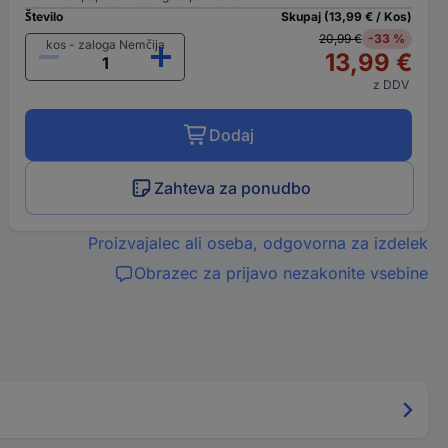
Število
Skupaj (13,99 € / Kos)
20,99 €
-33 %
kos - zaloga Nemčija
13,99 €
z DDV
Dodaj
Zahteva za ponudbo
Proizvajalec ali oseba, odgovorna za izdelek
Obrazec za prijavo nezakonite vsebine