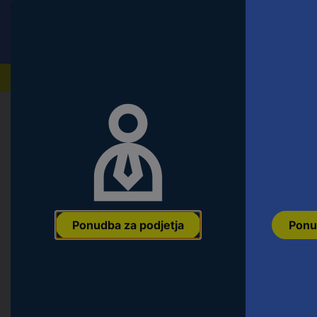
Conrad
Ponudba za fizične stranke
Naši izdelki
Domov
Orodje & Delavnica
Material za pritrditev i
dörner + helmer 715465F 715465F vr
mm Nosilnost (maks.): 140 kg 1 kos
Ean:
4002350547415
Koda proizvajalca:
715465F
Št. izdelka:
26137
Ponudba za podjetja
Ponu