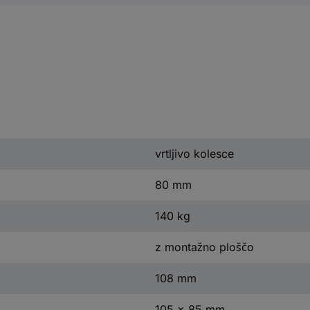
vrtljivo kolesce
80 mm
140 kg
z montažno ploščo
108 mm
105 x 85 mm