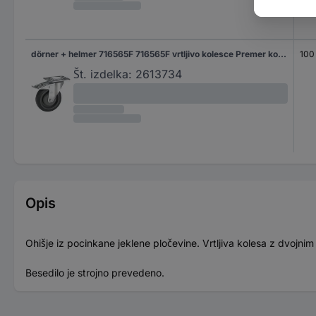
dörner + helmer 716565F 716565F vrtljivo kolesce Premer kolesa: 100 mm Nosilnost (maks.): 150 kg 1 kos
100
Št. izdelka:
2613734
Opis
Ohišje iz pocinkane jeklene pločevine. Vrtljiva kolesa z dvojnim k
Besedilo je strojno prevedeno.