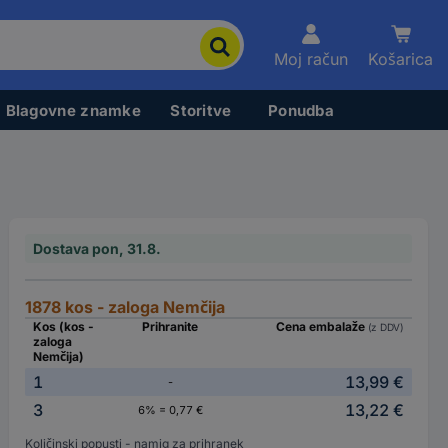
Moj račun
Košarica
Blagovne znamke
Storitve
Ponudba
Dostava pon, 31.8.
1878 kos - zaloga Nemčija
Kos (kos -
Prihranite
Cena embalaže
(z DDV)
zaloga
Nemčija)
1
13,99 €
-
3
13,22 €
6% = 0,77 €
Količinski popusti - namig za prihranek