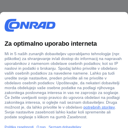
Več kot 800.000 izdelkov
Dostava v 3-eh dneh
100% varnost nakupa