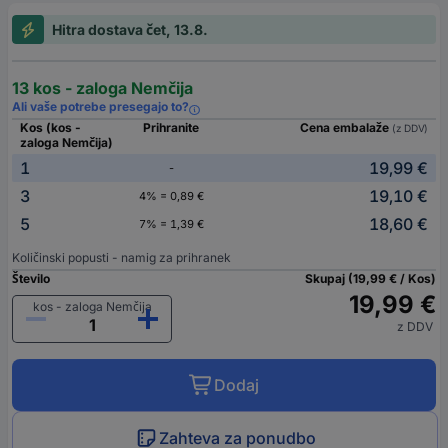
Hitra dostava čet, 13.8.
13 kos - zaloga Nemčija
Ali vaše potrebe presegajo to?
Kos (kos -
Prihranite
Cena embalaže
(z DDV)
zaloga Nemčija)
1
19,99 €
-
3
19,10 €
4% = 0,89 €
5
18,60 €
7% = 1,39 €
Količinski popusti - namig za prihranek
Število
Skupaj (19,99 € / Kos)
19,99 €
kos - zaloga Nemčija
z DDV
Dodaj
Zahteva za ponudbo