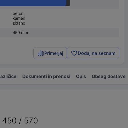
karbid
beton
kamen
zidano
450 mm
Primerjaj
Dodaj na seznam
azličice
Dokumenti in prenosi
Opis
Obseg dostave
 450 / 570