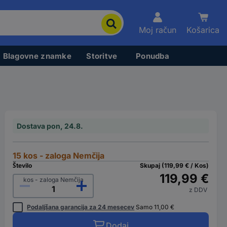
Moj račun
Košarica
Blagovne znamke
Storitve
Ponudba
Dostava pon, 24.8.
15 kos - zaloga Nemčija
Število
Skupaj (119,99 € / Kos)
119,99 €
kos - zaloga Nemčija
z DDV
Podaljšana garancija za 24 mesecev
Samo 11,00 €
Dodaj