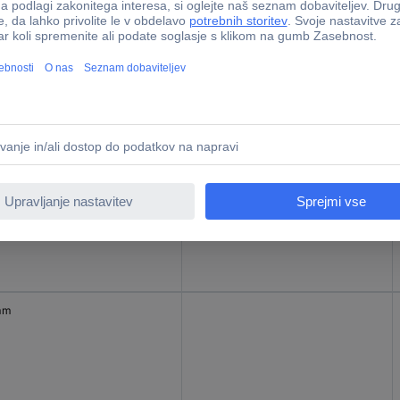
mm
SDS-Max
mm
SDS-Max
mm