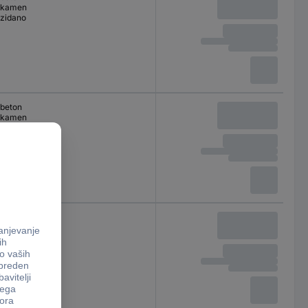
kamen
zidano
beton
kamen
zidano
beton
kamen
zidano