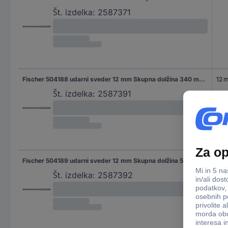
Št. izdelka:
2587371
Fischer 504188 udarni sveder 12 mm Skupna dolžina 340 mm SDS-Max 1 kos
12 
Št. izdelka:
2587391
Fischer 504189 udarni sveder 12 mm Skupna dolžina 540 mm SDS-Max 1 kos
12 
Št. izdelka:
2587392