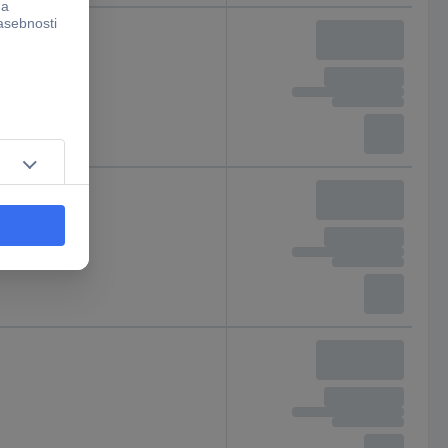
beton
kamen
zidano
beton
kamen
zidano