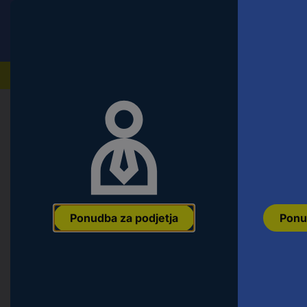
Conrad
Ponudba za fizične stranke
Naši izdelki
Domov
Orodje & Delavnica
Oprema za električno o
Fischer 504256 udarni sveder 35
Max 1 kos
Ean:
4048962061918
Koda proizvajalca:
504256
Št. izdelka:
25874
Ponudba za podjetja
Ponu
Različice
Vrsta izdelka
Vrtina-Ø