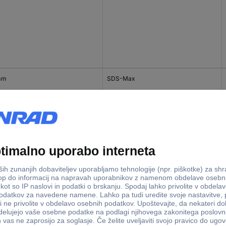
mm
SDS-Max
mm
SDS-Max