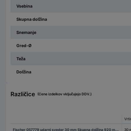
Vsebina
Skupna dolžina
Snemanje
Gred-Ø
Teža
Dolžina
Različice
(Cene izdelkov vključujejo DDV.)
Vrt
Fischer 057779 udarni sveder 30 mm Skupna dolžina 920 mm SDS-Max 1 kos
30