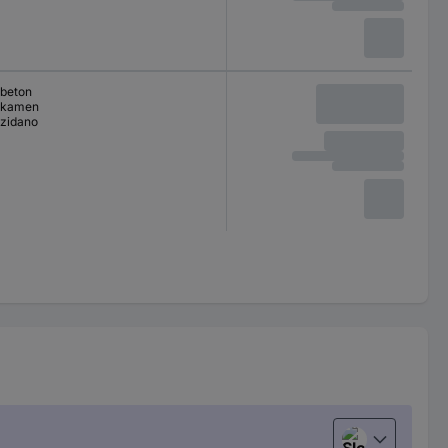
beton
kamen
zidano
Slovenščina