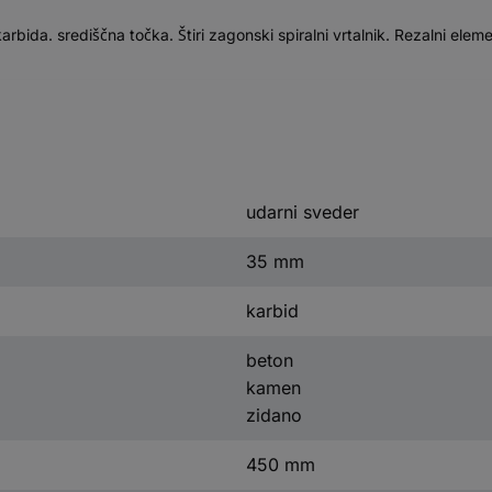
karbida. središčna točka. Štiri zagonski spiralni vrtalnik. Rezalni ele
udarni sveder
35 mm
karbid
beton
kamen
zidano
450 mm