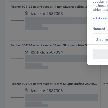
Fischer 504192 udarni sveder 14 mm Skupna dolžina 340 mm SDS-Max 1 kos
14 
Št. izdelka:
2587393
Fischer 504194 udarni sveder 14 mm Skupna dolžina 540 mm SDS-Max 1 kos
14 
Št. izdelka:
2587394
Fischer 504196 udarni sveder 15 mm Skupna dolžina 340 mm 1 kos
15 
Št. izdelka:
2587395