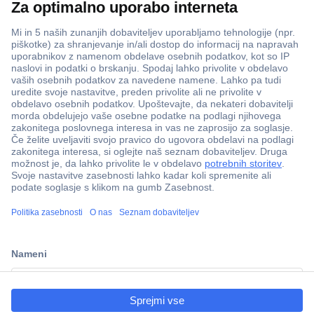
Več kot 800.000 izdelkov
Dostava v 3-eh dneh
100% varnost nakupa
Tehnična podpora
ccp.user.init.failed.titl
e
Informacije
ccp.user.init.failed