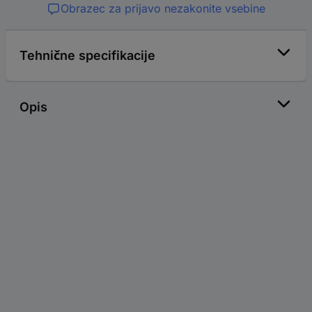
Obrazec za prijavo nezakonite vsebine
Tehnične specifikacije
Opis