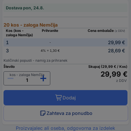
Dostava pon, 24.8.
20 kos - zaloga Nemčija
Kos (kos -
Prihranite
Cena embalaže
(z DDV)
zaloga Nemčija)
1
29,99 €
-
3
28,69 €
4% = 1,30 €
Količinski popusti - namig za prihranek
Število
Skupaj (29,99 € / Kos)
29,99 €
kos - zaloga Nemčija
z DDV
Dodaj
Zahteva za ponudbo
Proizvajalec ali oseba, odgovorna za izdelek