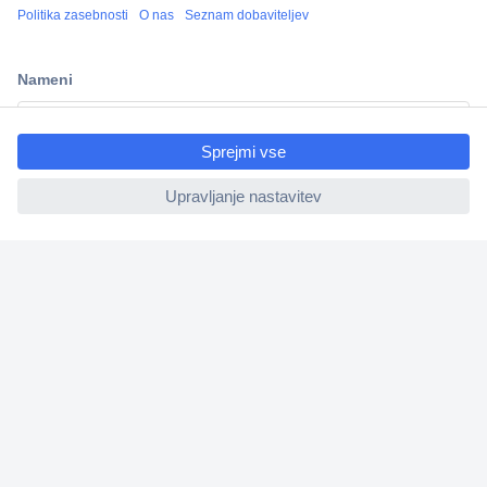
Več kot 800.000 izdelkov
Dostava v 3-eh dneh
100% varnost nakupa
ccp.user.init.failed.titl
Tehnična podpora
e
ccp.user.init.failed
Informacije
O nas
Storitve
Priročne povezave