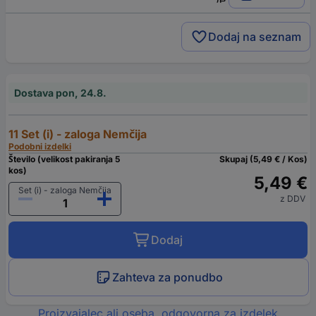
Dodaj na seznam
Dostava pon, 24.8.
11 Set (i) - zaloga Nemčija
Podobni izdelki
Število (velikost pakiranja 5
Skupaj (5,49 € / Kos)
kos)
5,49 €
Set (i) - zaloga Nemčija
z DDV
Dodaj
Zahteva za ponudbo
Proizvajalec ali oseba, odgovorna za izdelek