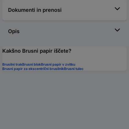
Dokumenti in prenosi
Opis
Kakšno Brusni papir iščete?
Brusilni trak
Brusni blok
Brusni papir v zvitku
Brusni papir za ekscentrični brusilnik
Brusni tulec