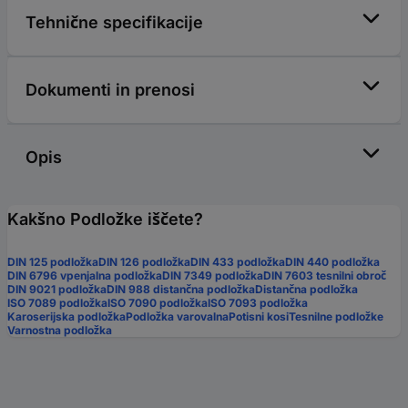
Tehnične specifikacije
Dokumenti in prenosi
Opis
Kakšno Podložke iščete?
DIN 125 podložka
DIN 126 podložka
DIN 433 podložka
DIN 440 podložka
DIN 6796 vpenjalna podložka
DIN 7349 podložka
DIN 7603 tesnilni obroč
DIN 9021 podložka
DIN 988 distančna podložka
Distančna podložka
ISO 7089 podložka
ISO 7090 podložka
ISO 7093 podložka
Karoserijska podložka
Podložka varovalna
Potisni kosi
Tesnilne podložke
Varnostna podložka