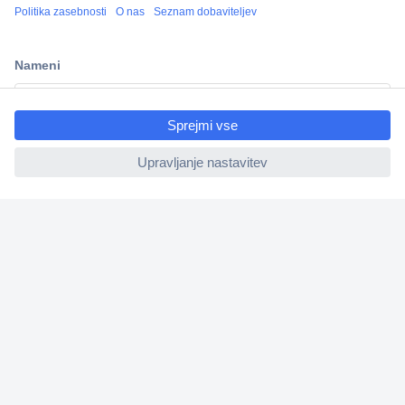
Več kot 800.000 izdelkov
Dostava v 3-eh dneh
100% varnost nakupa
ccp.user.init.failed.titl
Tehnična podpora
e
ccp.user.init.failed
Informacije
O nas
Storitve
Priročne povezave