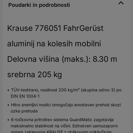
Poudarki in podrobnosti
Krause 776051 FahrGerüst
aluminij na kolesih mobilni
Delovna višina (maks.): 8.30 m
srebrna 205 kg
TÜV-testirano, nosilnost 200 kg/m² (skupina odrov 3) po
DIN EN 1004-1
Hitro snemljivi nosilci omogočajo enostaven prehod skozi
ozke prehode
6-točkovna pritrditev sistema GuardMatic zagotavlja
maksimalno stabilnost na višini. Edinstven samozaporni
sistem zaklepanja KRAUSE z oblikovnim priključkom