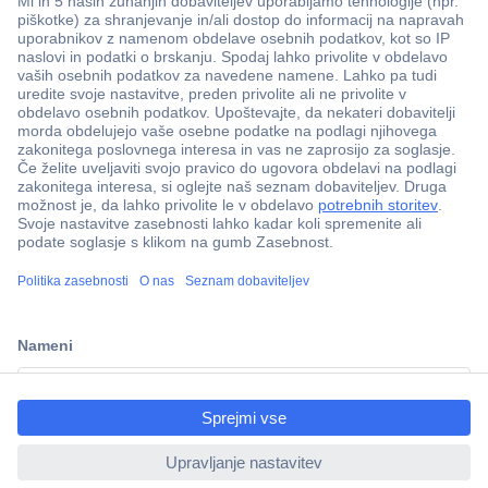
Več kot 800.000 izdelkov
Dostava v 3-eh dneh
100% varnost nakupa
Tehnična podpora
Informacije
ccp.user.init.failed.titl
e
O nas
ccp.user.init.failed