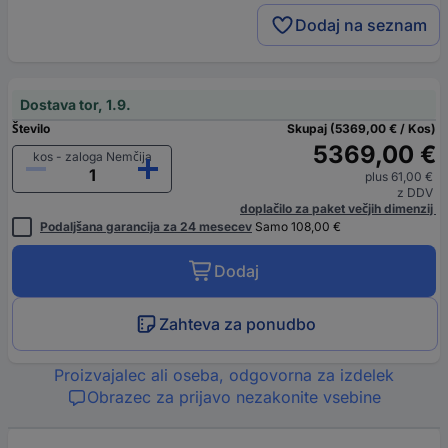
Dodaj na seznam
Dostava tor, 1.9.
Število
Skupaj (5369,00 € / Kos)
5369,00 €
kos - zaloga Nemčija
plus 61,00 €
z DDV
doplačilo za paket večjih dimenzij
Podaljšana garancija za 24 mesecev
Samo 108,00 €
Dodaj
Zahteva za ponudbo
Proizvajalec ali oseba, odgovorna za izdelek
Obrazec za prijavo nezakonite vsebine