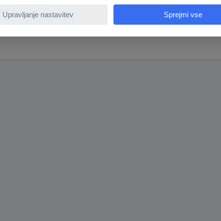
adzorni sistemi
Profesionalni video nadzor