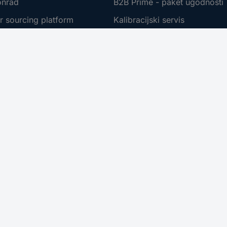
onrad
B2B Prime - paket ugodnosti
r sourcing platform
Kalibracijski servis
t
PCB Servis
ne znamke
Kabli - metersko blago
te
Nabavna služba
Conradovimi izdelki
Zahtevajte ponudbo (RFQ)
 dostopnosti