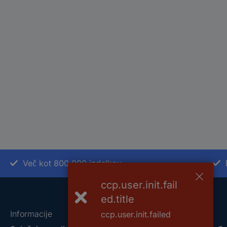
Več kot 800.000 izdelkov
ccp.user.init.fail
ed.title
Informacije
O nas
ccp.user.init.failed