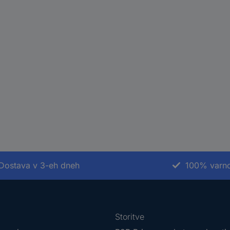
Dostava v 3-eh dneh
100% varno
Storitve