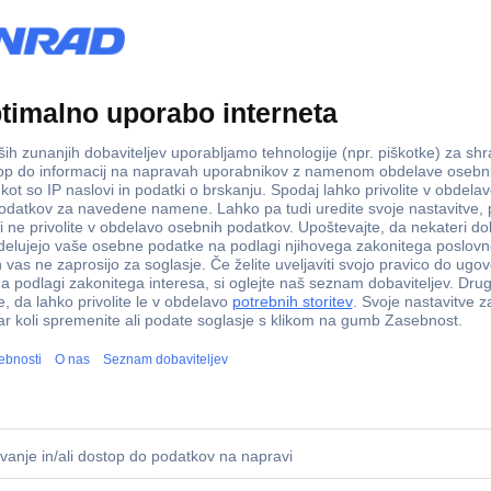
o ohišje bela
303Z priključno ohišje bela
kaj