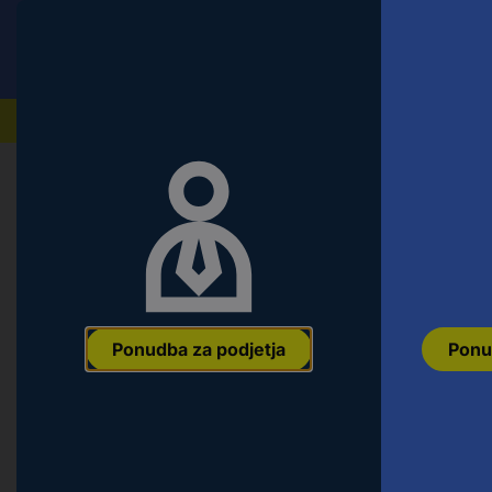
Conrad
Ponudba za fizične stranke
Naši izdelki
Domov
Gradbeništvo in Smart Living
Varnostna te
Legrand TC303Z priključno ohišje b
Ean:
4010957000059
Koda proizvajalca:
TC303Z
Št. izdelka:
2158
Ponudba za podjetja
Ponu