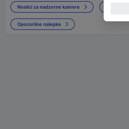
Nosilci za nadzorne kamere
Omrežni n
Opozorilne nalepke