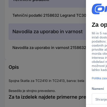
Tehnični podatki 2158632 Legrand TC303Z priključn
Navodila za uporabo in varnost
Navodila za uporabo in varnost 2158632 Legrand TC
Opis
Spojna škatla za TC2410 in TC2413, barva: bela
Besedilo je strojno prevedeno.
Za ta izdelek najdete primerne predmete tu