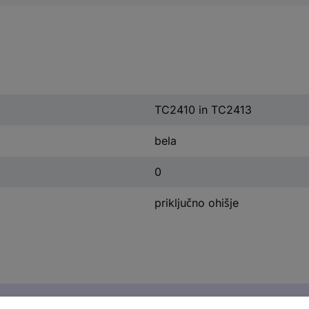
TC2410 in TC2413
bela
0
priključno ohišje