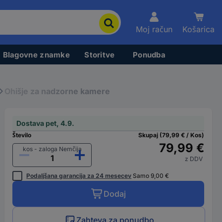
Moj račun
Košarica
Blagovne znamke
Storitve
Ponudba
Ohišje za nadzorne kamere
Dostava pet, 4.9.
Število
Skupaj (79,99 € / Kos)
79,99 €
kos - zaloga Nemčija
z DDV
Podaljšana garancija za 24 mesecev
Samo 9,00 €
Dodaj
Zahteva za ponudbo