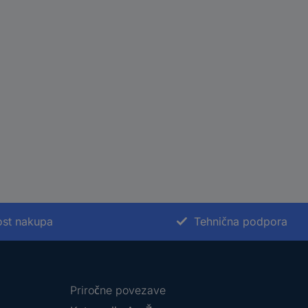
st nakupa
Tehnična podpora
Priročne povezave