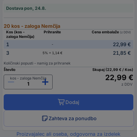
Dostava pon, 24.8.
20 kos - zaloga Nemčija
Kos (kos -
Prihranite
Cena embalaže
(z DDV)
zaloga Nemčija)
1
22,99 €
-
3
21,85 €
5% = 1,14 €
Količinski popusti - namig za prihranek
Število
Skupaj (22,99 € / Kos)
22,99 €
kos - zaloga Nemčija
z DDV
Dodaj
Zahteva za ponudbo
Proizvajalec ali oseba, odgovorna za izdelek