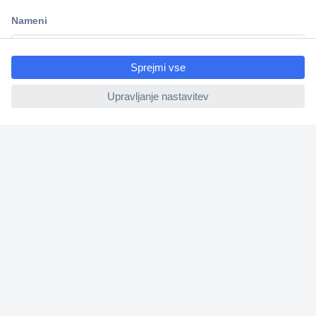
Dostava v 3-eh dneh
100% varnost nakupa
ccp.user.init.failed.titl
Tehnična podpora
e
ccp.user.init.failed
Informacije
O nas
Storitve
Priročne povezave
Prijava na e-novice