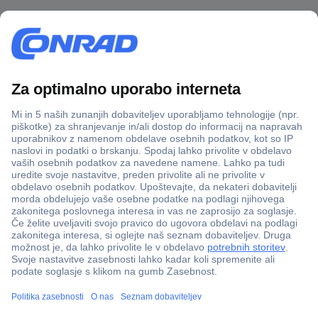
Več kot 800.000 izdelkov