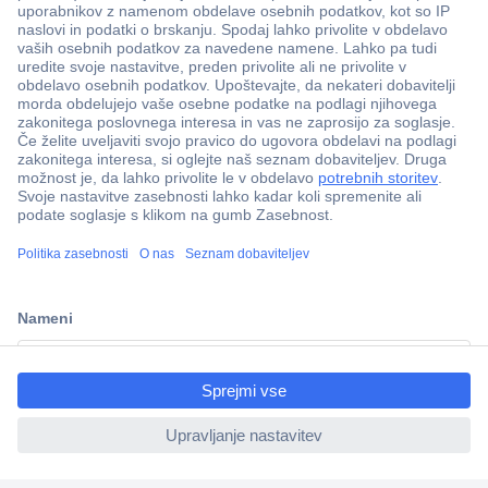
Več kot 800.000 izdelkov
Dostava v 3-eh dneh
100% varnost nakupa
Tehnična podpora
ccp.user.init.failed.titl
e
Informacije
ccp.user.init.failed
O nas