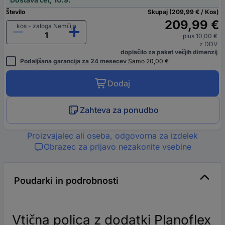
Število
Skupaj (209,99 € / Kos)
209,99 €
kos - zaloga Nemčija
plus 10,00 €
z DDV
doplačilo za paket večjih dimenzij
Podaljšana garancija za 24 mesecev
Samo 20,00 €
Dodaj
Zahteva za ponudbo
Proizvajalec ali oseba, odgovorna za izdelek
Obrazec za prijavo nezakonite vsebine
Poudarki in podrobnosti
Vtična polica z dodatki Planoflex