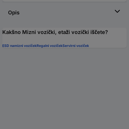
Opis
Kakšno Mizni vozički, etaži vozički iščete?
ESD namizni voziček
Regalni voziček
Servirni voziček