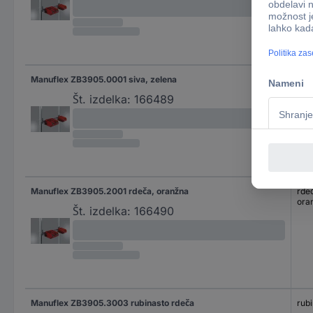
Manuflex ZB3905.0001 siva, zelena
siva
zel
Št. izdelka:
166489
Manuflex ZB3905.2001 rdeča, oranžna
rde
ora
Št. izdelka:
166490
Manuflex ZB3905.3003 rubinasto rdeča
rub