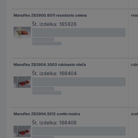
Manuflex ZB3900.6011 resedasto zelena
res
Št. izdelka:
165926
Manuflex ZB3904.3003 rubinasto rdeča
rub
Št. izdelka:
166404
Manuflex ZB3904.5012 svetlo modra
sve
Št. izdelka:
166406