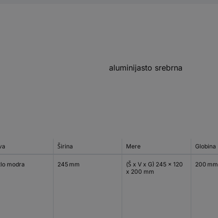
aluminijasto srebrna
va
Širina
Mere
Globina
tlo modra
245 mm
(Š x V x G) 245 x 120
200 mm
x 200 mm