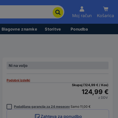
Moj račun
Košarica
Blagovne znamke
Storitve
Ponudba
Ni na voljo
Podobni izdelki
Skupaj (124,99 € / Kos)
124,99 €
z DDV
Podaljšana garancija za 24 mesecev
Samo 11,00 €
Zahteva za ponudbo