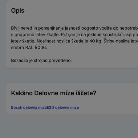
Opis
Divji nered in pomanjkanje jasnosti pogosto vodita do nepotreb
s podporno letev škatle. Pritrjen je na jeklene konstrukcijske p
letev škatle. Nosilnost nosilca škatle je 40 kg. Širina nosilne 
srebra RAL 9006.
Besedilo je strojno prevedeno.
Kakšno Delovne mize iščete?
Bosch delovna miza
ESD delovne mize