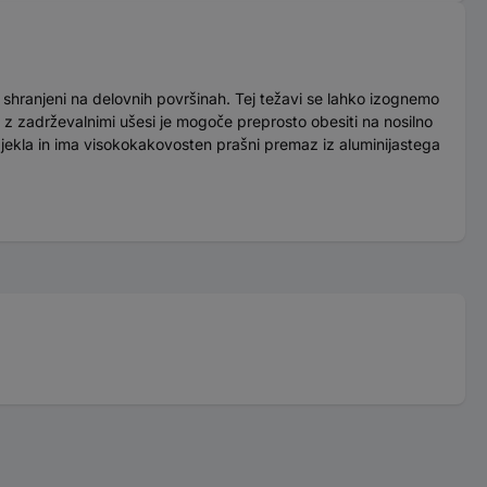
 shranjeni na delovnih površinah. Tej težavi se lahko izognemo
je z zadrževalnimi ušesi je mogoče preprosto obesiti na nosilno
iz jekla in ima visokokakovosten prašni premaz iz aluminijastega