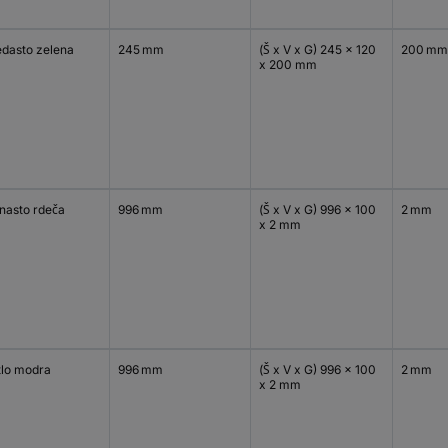
edasto zelena
245 mm
(Š x V x G) 245 x 120
200 mm
x 200 mm
inasto rdeča
996 mm
(Š x V x G) 996 x 100
2 mm
x 2 mm
tlo modra
996 mm
(Š x V x G) 996 x 100
2 mm
x 2 mm