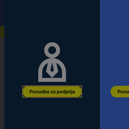
Conrad
Ponudba za fizične stranke
Naši izdelki
Domov
Orodje & Delavnica
Oprema za delavnice
Manuflex ZB3908.9006 aluminijast
Ean:
4045916119619
Koda proizvajalca:
ZB3908.9006
Št. izdelka:
Ponudba za podjetja
Ponu