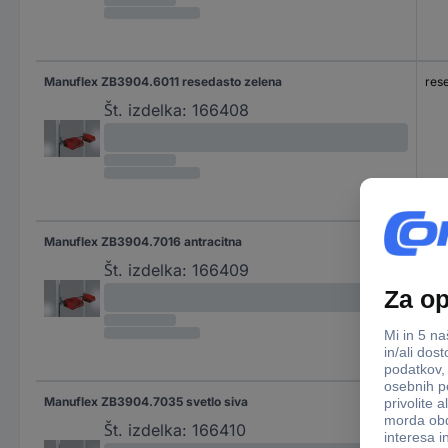
Manuflex ZB3904.6011 resedasto zelena
res
Št. izdelka:
166408
Manuflex ZB3904.7016 antracitna
ant
Št. izdelka:
166409
Manuflex ZB3904.7035 svetlo siva
svet
Št. izdelka:
166410