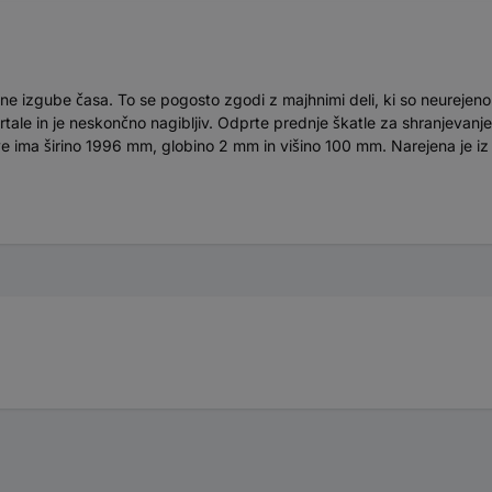
ne izgube časa. To se pogosto zgodi z majhnimi deli, ki so neurejeno
ortale in je neskončno nagibljiv. Odprte prednje škatle za shranjevan
letve ima širino 1996 mm, globino 2 mm in višino 100 mm. Narejena je 