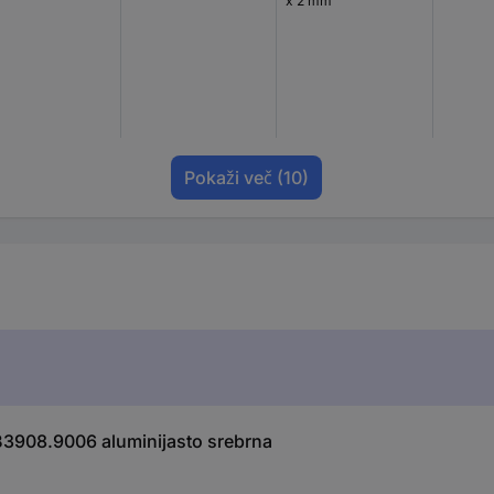
x 2 mm
Pokaži več
(10)
B3908.9006 aluminijasto srebrna