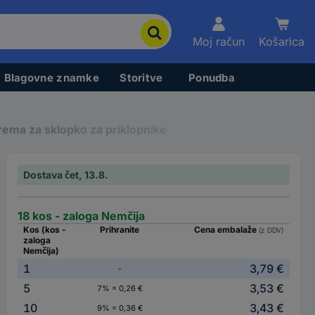
Moj račun
Košarica
Blagovne znamke
Storitve
Ponudba
ema za sklopko za priklopnike
Dostava čet, 13.8.
18 kos - zaloga Nemčija
Kos (kos -
Prihranite
Cena embalaže
(z DDV)
zaloga
Nemčija)
1
3,79 €
-
5
3,53 €
7% = 0,26 €
10
3,43 €
9% = 0,36 €