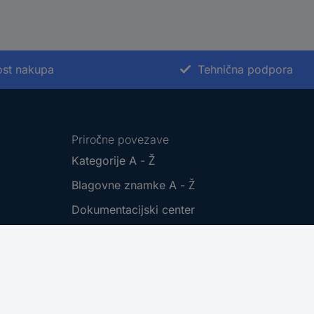
st nakupa
Tehnična podpora
Priročne povezave
Kategorije A - Ž
Blagovne znamke A - Ž
Dokumentacijski center
Vračilo izdelkov
Informacije in pomoč
Pošta Slovenija - sledenje pošiljki