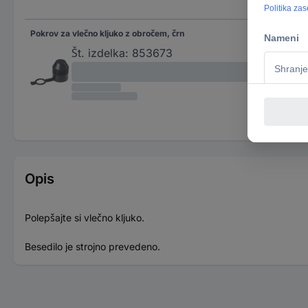
Pokrov za vlečno kljuko z obročem, črn
Št. izdelka:
853673
Opis
Polepšajte si vlečno kljuko.
Besedilo je strojno prevedeno.