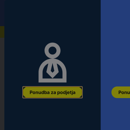
Conrad
Ponudba za fizične stranke
Naši izdelki
Domov
Avtomobilizem, hobiji in gospodinjstvo
Avto
Pokrov za vlečno kljuko, krom 1801
Ean:
4007928180155
Koda proizvajalca:
18015
Št. izdelka:
855259
Ponudba za podjetja
Ponu