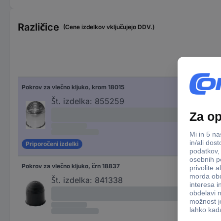
Različice
(Cene izdelkov vključujejo DDV.)
Pokrov za vlečno kljuko, krom 18015
Št. izdelka:
855259
Priporočeni izdelki
Pokrov za vlečno kljuko, črn 18837
Št. izdelka:
841338