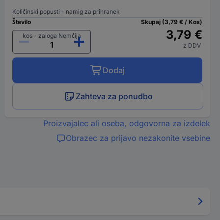
Količinski popusti - namig za prihranek
Število
Skupaj (3,79 € / Kos)
3,79 €
kos - zaloga Nemčija
z DDV
Dodaj
Zahteva za ponudbo
Proizvajalec ali oseba, odgovorna za izdelek
Obrazec za prijavo nezakonite vsebine