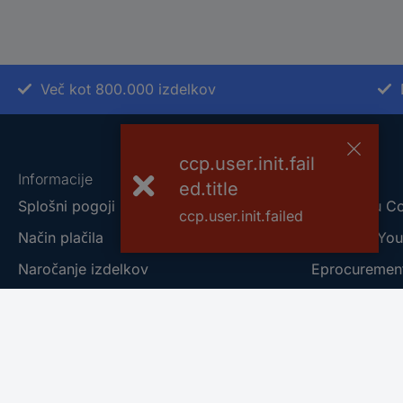
Več kot 800.000 izdelkov
ccp.user.init.fail
Informacije
O nas
ed.title
Splošni pogoji
O podjetju C
ccp.user.init.failed
Način plačila
Conrad - You
Naročanje izdelkov
Eprocuremen
Garancija in popravila
Naše blagov
Podaljšana garancija
Conrad affilia
Dostava in osebni prevzem
Prodajalne s 
Poslovnik za poslovanje s podjetji
Informacije o