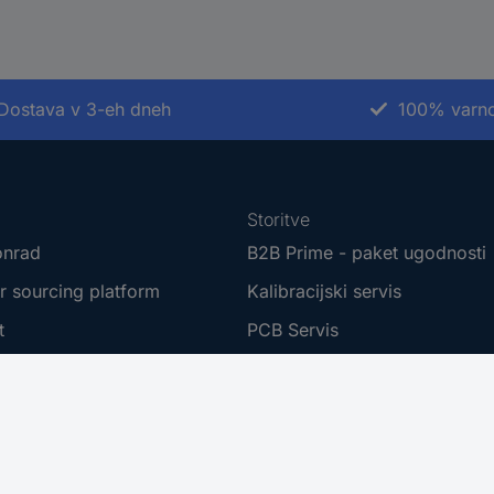
Dostava v 3-eh dneh
100% varno
Storitve
onrad
B2B Prime - paket ugodnosti
r sourcing platform
Kalibracijski servis
t
PCB Servis
ne znamke
Kabli - metersko blago
te
Nabavna služba
Conradovimi izdelki
Zahtevajte ponudbo (RFQ)
 dostopnosti