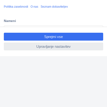
Več kot 800.000 izdelkov
Dostava v 3-eh dneh
100% varnost nakupa
ccp.user.init.failed.titl
Tehnična podpora
e
ccp.user.init.failed
Informacije
O nas
Storitve
Priročne povezave