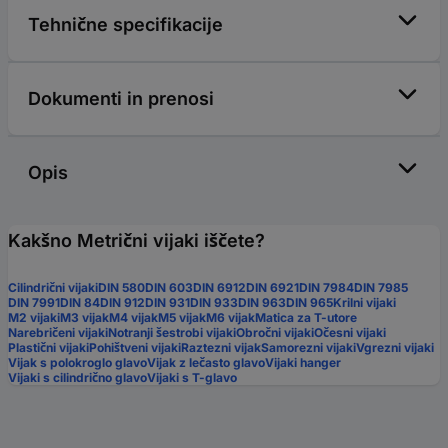
Tehnične specifikacije
Dokumenti in prenosi
Opis
Kakšno Metrični vijaki iščete?
Cilindrični vijaki
DIN 580
DIN 603
DIN 6912
DIN 6921
DIN 7984
DIN 7985
DIN 7991
DIN 84
DIN 912
DIN 931
DIN 933
DIN 963
DIN 965
Krilni vijaki
M2 vijaki
M3 vijak
M4 vijak
M5 vijak
M6 vijak
Matica za T-utore
Narebričeni vijaki
Notranji šestrobi vijaki
Obročni vijaki
Očesni vijaki
Plastični vijaki
Pohištveni vijaki
Raztezni vijak
Samorezni vijaki
Vgrezni vijaki
Vijak s polokroglo glavo
Vijak z lečasto glavo
Vijaki hanger
Vijaki s cilindrično glavo
Vijaki s T-glavo