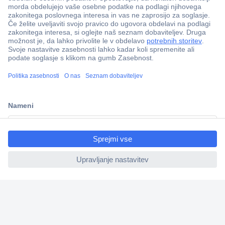
Več kot 800.000 izdelkov
Dostava v 3-eh dneh
100% varnost nakupa
Tehnična podpora
ccp.user.init.failed.titl
e
Informacije
ccp.user.init.failed
O nas
Storitve