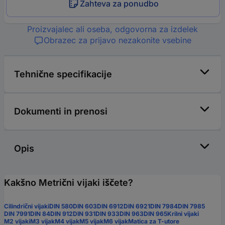
Zahteva za ponudbo
Proizvajalec ali oseba, odgovorna za izdelek
Obrazec za prijavo nezakonite vsebine
Tehnične specifikacije
Dokumenti in prenosi
Opis
Kakšno Metrični vijaki iščete?
Cilindrični vijaki
DIN 580
DIN 603
DIN 6912
DIN 6921
DIN 7984
DIN 7985
DIN 7991
DIN 84
DIN 912
DIN 931
DIN 933
DIN 963
DIN 965
Krilni vijaki
M2 vijaki
M3 vijak
M4 vijak
M5 vijak
M6 vijak
Matica za T-utore