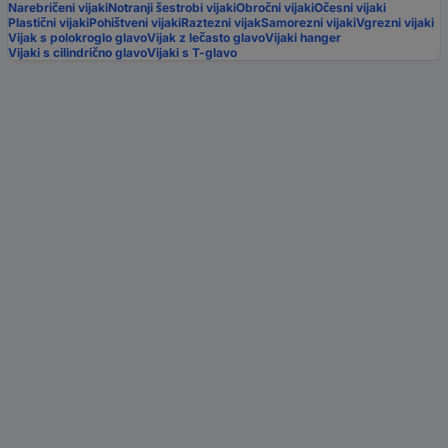
Narebričeni vijaki
Notranji šestrobi vijaki
Obročni vijaki
Očesni vijaki
Plastični vijaki
Pohištveni vijaki
Raztezni vijak
Samorezni vijaki
Vgrezni vijaki
Vijak s polokroglo glavo
Vijak z lečasto glavo
Vijaki hanger
Vijaki s cilindrično glavo
Vijaki s T-glavo