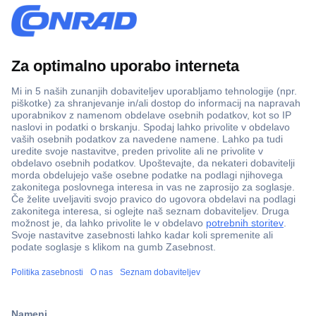
Več kot 800.000 izdelkov
Dostava v 3-eh dneh