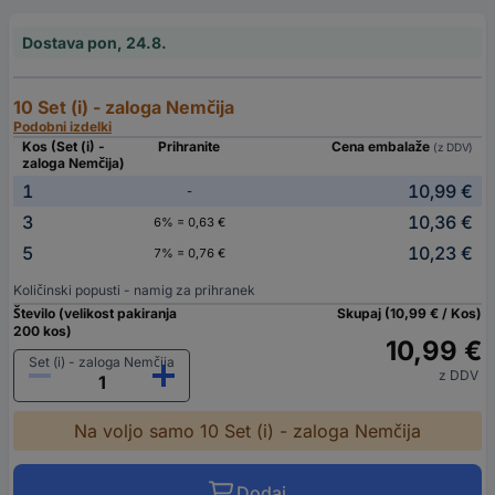
Dostava pon, 24.8.
10 Set (i) - zaloga Nemčija
Podobni izdelki
Kos (Set (i) -
Prihranite
Cena embalaže
(z DDV)
zaloga Nemčija)
1
10,99 €
-
3
10,36 €
6% = 0,63 €
5
10,23 €
7% = 0,76 €
Količinski popusti - namig za prihranek
Število (velikost pakiranja
Skupaj (10,99 € / Kos)
200 kos)
10,99 €
Set (i) - zaloga Nemčija
z DDV
Na voljo samo 10 Set (i) - zaloga Nemčija
Dodaj