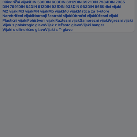
Cilindrični vijaki
DIN 580
DIN 603
DIN 6912
DIN 6921
DIN 7984
DIN 7985
DIN 7991
DIN 84
DIN 912
DIN 931
DIN 933
DIN 963
DIN 965
Krilni vijaki
M2 vijaki
M3 vijak
M4 vijak
M5 vijak
M6 vijak
Matica za T-utore
Narebričeni vijaki
Notranji šestrobi vijaki
Obročni vijaki
Očesni vijaki
Plastični vijaki
Pohištveni vijaki
Raztezni vijak
Samorezni vijaki
Vgrezni vijaki
Vijak s polokroglo glavo
Vijak z lečasto glavo
Vijaki hanger
Vijaki s cilindrično glavo
Vijaki s T-glavo