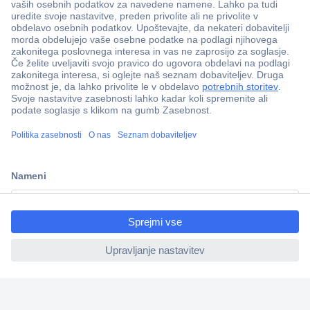
Več kot 800.000 izdelkov
Dostava v 3-eh dneh
100% varnost nakupa
Tehnična podpora
ccp.user.init.failed.titl
e
Informacije
ccp.user.init.failed
O nas