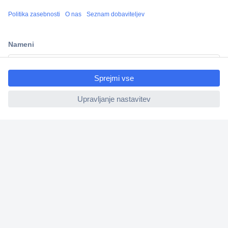
Več kot 800.000 izdelkov
Dostava v 3-eh dneh
100% varnost nakupa
ccp.user.init.failed.titl
Tehnična podpora
e
ccp.user.init.failed
Informacije
O nas
Storitve
Priročne povezave