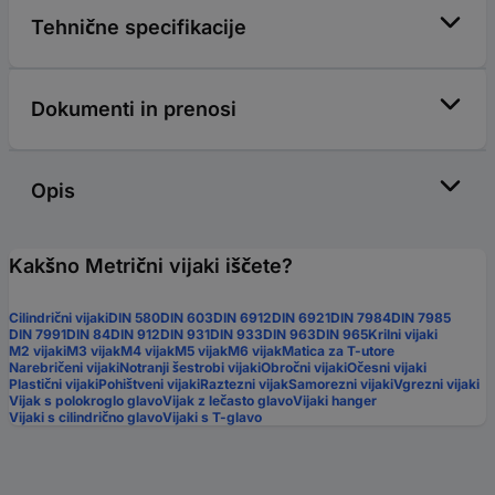
Tehnične specifikacije
Dokumenti in prenosi
Opis
Kakšno Metrični vijaki iščete?
Cilindrični vijaki
DIN 580
DIN 603
DIN 6912
DIN 6921
DIN 7984
DIN 7985
DIN 7991
DIN 84
DIN 912
DIN 931
DIN 933
DIN 963
DIN 965
Krilni vijaki
M2 vijaki
M3 vijak
M4 vijak
M5 vijak
M6 vijak
Matica za T-utore
Narebričeni vijaki
Notranji šestrobi vijaki
Obročni vijaki
Očesni vijaki
Plastični vijaki
Pohištveni vijaki
Raztezni vijak
Samorezni vijaki
Vgrezni vijaki
Vijak s polokroglo glavo
Vijak z lečasto glavo
Vijaki hanger
Vijaki s cilindrično glavo
Vijaki s T-glavo