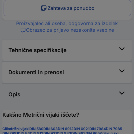
Zahteva za ponudbo
Proizvajalec ali oseba, odgovorna za izdelek
Obrazec za prijavo nezakonite vsebine
Tehnične specifikacije
Dokumenti in prenosi
Opis
Kakšno Metrični vijaki iščete?
Cilindrični vijaki
DIN 580
DIN 603
DIN 6912
DIN 6921
DIN 7984
DIN 7985
DIN 7991
DIN 84
DIN 912
DIN 931
DIN 933
DIN 963
DIN 965
Krilni vijaki