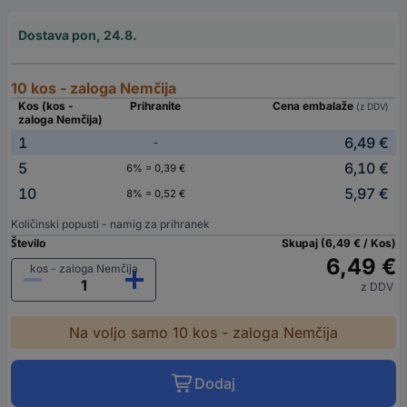
Dostava pon, 24.8.
10 kos - zaloga Nemčija
Kos (kos -
Prihranite
Cena embalaže
(z DDV)
zaloga Nemčija)
1
6,49 €
-
5
6,10 €
6% = 0,39 €
10
5,97 €
8% = 0,52 €
Količinski popusti - namig za prihranek
Število
Skupaj (6,49 € / Kos)
6,49 €
kos - zaloga Nemčija
z DDV
Na voljo samo 10 kos - zaloga Nemčija
Dodaj