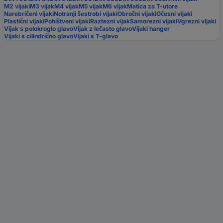
M2 vijaki
M3 vijak
M4 vijak
M5 vijak
M6 vijak
Matica za T-utore
Narebričeni vijaki
Notranji šestrobi vijaki
Obročni vijaki
Očesni vijaki
Plastični vijaki
Pohištveni vijaki
Raztezni vijak
Samorezni vijaki
Vgrezni vijaki
Vijak s polokroglo glavo
Vijak z lečasto glavo
Vijaki hanger
Vijaki s cilindrično glavo
Vijaki s T-glavo