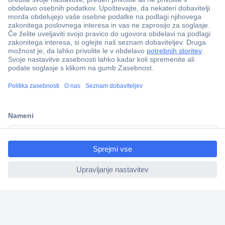
Več kot 800.000 izdelkov
Dostava v 3-eh dneh
100% varnost nakupa
Tehnična podpora
ccp.user.init.failed.titl
e
Informacije
ccp.user.init.failed
O nas
Storitve