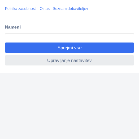
Več kot 800.000 izdelkov
Dostava v 3-eh dneh
100% varnost nakupa
ccp.user.init.failed.titl
Tehnična podpora
e
ccp.user.init.failed
Informacije
O nas
Storitve
Priročne povezave