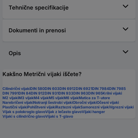
Tehnične specifikacije
Dokumenti in prenosi
Opis
Kakšno Metrični vijaki iščete?
Cilindrični vijaki
DIN 580
DIN 603
DIN 6912
DIN 6921
DIN 7984
DIN 7985
DIN 7991
DIN 84
DIN 912
DIN 931
DIN 933
DIN 963
DIN 965
Krilni vijaki
M2 vijaki
M3 vijak
M4 vijak
M5 vijak
M6 vijak
Matica za T-utore
Narebričeni vijaki
Notranji šestrobi vijaki
Obročni vijaki
Očesni vijaki
Plastični vijaki
Pohištveni vijaki
Raztezni vijak
Samorezni vijaki
Vgrezni vijaki
Vijak s polokroglo glavo
Vijak z lečasto glavo
Vijaki hanger
Vijaki s cilindrično glavo
Vijaki s T-glavo