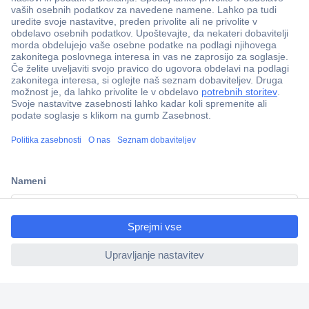
Več kot 800.000 izdelkov
Dostava v 3-eh dneh
100% varnost nakupa
Tehnična podpora
ccp.user.init.failed.titl
e
Informacije
ccp.user.init.failed
O nas