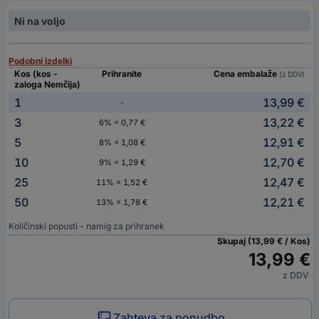
Ni na voljo
Podobni izdelki
Kos (kos -
Prihranite
Cena embalaže
(z DDV)
zaloga Nemčija)
1
13,99 €
-
3
13,22 €
6% = 0,77 €
5
12,91 €
8% = 1,08 €
10
12,70 €
9% = 1,29 €
25
12,47 €
11% = 1,52 €
50
12,21 €
13% = 1,78 €
Količinski popusti - namig za prihranek
Skupaj (13,99 € / Kos)
13,99 €
z DDV
Zahteva za ponudbo