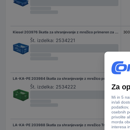
Kiesel 203976 škatla za shranjevanje z mrežico primeren za prehrano (D x Š x V) 300 x 200 x 145 mm modra 8 kos
30
Št. izdelka:
2534221
LA-KA-PE 203984 škatla za shranjevanje z mrežico primeren za prehrano (D x Š x V) 300 x 200 x 145 mm zelena 8 kos
30
Št. izdelka:
2534222
LA-KA-PE 203988 škatla za shranjevanje z mrežico Transport-Stapelkasten TK 300/145-0, rot aus Polypropylen (VPE 8 Stück) primeren za prehrano (D x Š x V) 300 x 200 x 145 mm rdeča 8 kos
30