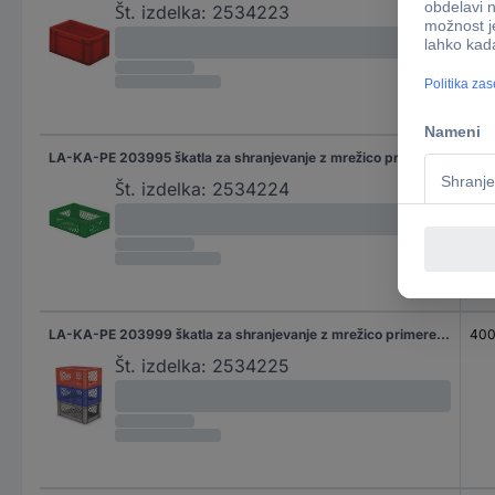
Št. izdelka:
2534223
LA-KA-PE 203995 škatla za shranjevanje z mrežico primeren za prehrano (D x Š x V) 400 x 300 x 120 mm zelena 4 kos
40
Št. izdelka:
2534224
LA-KA-PE 203999 škatla za shranjevanje z mrežico primeren za prehrano (D x Š x V) 400 x 300 x 120 mm rdeča 4 kos
40
Št. izdelka:
2534225