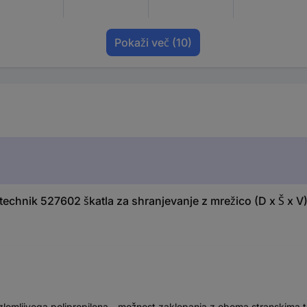
Pokaži več
(10)
echnik 527602 škatla za shranjevanje z mrežico (D x Š x 
ezlomljivega polipropilena - možnost zaklepanja z obema stranskima