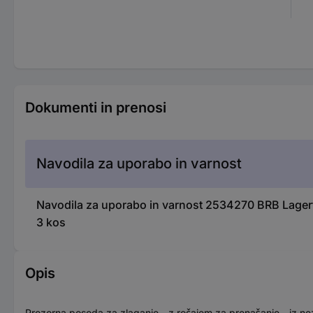
Dokumenti in prenosi
Navodila za uporabo in varnost
Navodila za uporabo in varnost 2534270 BRB Lagert
3 kos
Opis
Prozorna posoda za zlaganje - z ročajem za prenašanje - iz n