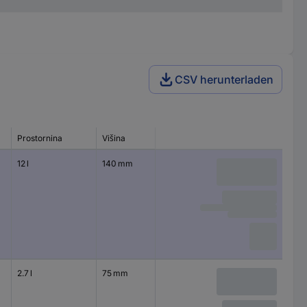
CSV herunterladen
Prostornina
Višina
12 l
140 mm
2.7 l
75 mm