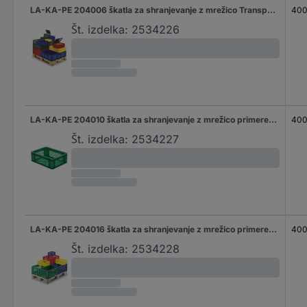
LA-KA-PE 204006 škatla za shranjevanje z mrežico Transport-Stapelkasten TK 400/120-0, gelb aus Polypropylen (VPE 4 Stück) primeren za prehrano (D x Š x V) 400 x 300 x 120 mm rumena 4 kos
40
Št. izdelka:
2534226
LA-KA-PE 204010 škatla za shranjevanje z mrežico primeren za prehrano (D x Š x V) 400 x 300 x 145 mm zelena 4 kos
40
Št. izdelka:
2534227
LA-KA-PE 204016 škatla za shranjevanje z mrežico primeren za prehrano (D x Š x V) 400 x 300 x 145 mm zelena 4 kos
40
Št. izdelka:
2534228