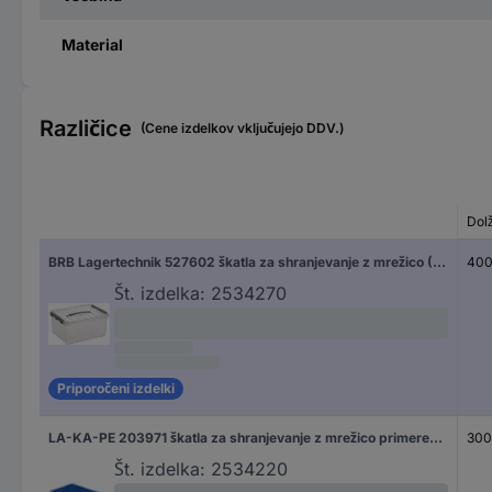
Material
Različice
(Cene izdelkov vključujejo DDV.)
Dol
BRB Lagertechnik 527602 škatla za shranjevanje z mrežico (D x Š x V) 400 x 300 x 140 mm transparentna 3 kos
40
Št. izdelka:
2534270
Priporočeni izdelki
LA-KA-PE 203971 škatla za shranjevanje z mrežico primeren za prehrano (D x Š x V) 300 x 200 x 75 mm modra 8 kos
30
Št. izdelka:
2534220