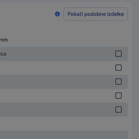
Pokaži podobne izdelke
0 mm
ico