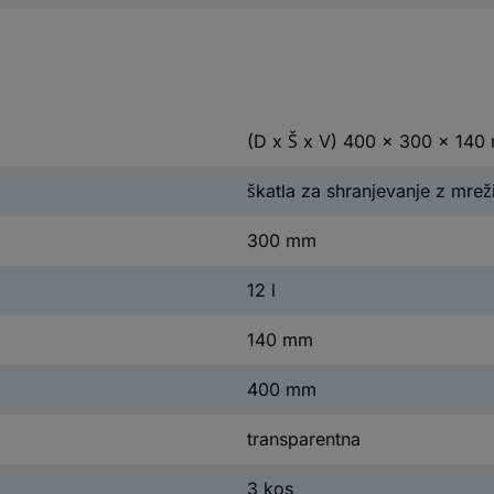
(D x Š x V) 400 x 300 x 14
škatla za shranjevanje z mrež
300 mm
12 l
140 mm
400 mm
transparentna
3 kos