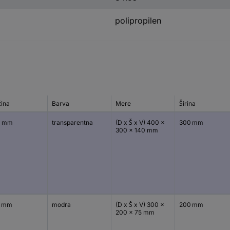
polipropilen
žina
Barva
Mere
Širina
0 mm
transparentna
(D x Š x V) 400 x
300 mm
300 x 140 mm
0 mm
modra
(D x Š x V) 300 x
200 mm
200 x 75 mm