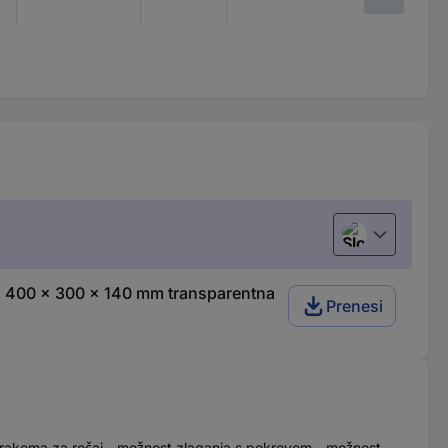
Slovenščina
V) 400 x 300 x 140 mm transparentna
Prenesi
 trakoma za ročaj - možnost zlaganja s pokrovom - možnost