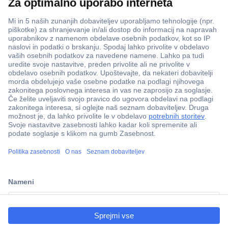
Več kot 800.000 izdelkov
Dostava v 3-eh dneh
100% varnost nakupa
Tehnična podpora
ccp.user.init.failed.titl
e
Informacije
ccp.user.init.failed