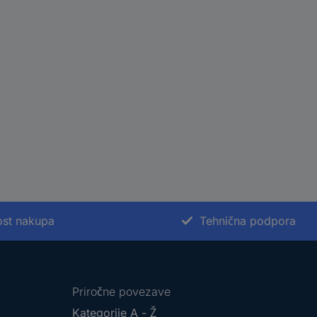
st nakupa
Tehnična podpora
Priročne povezave
Kategorije A - Ž