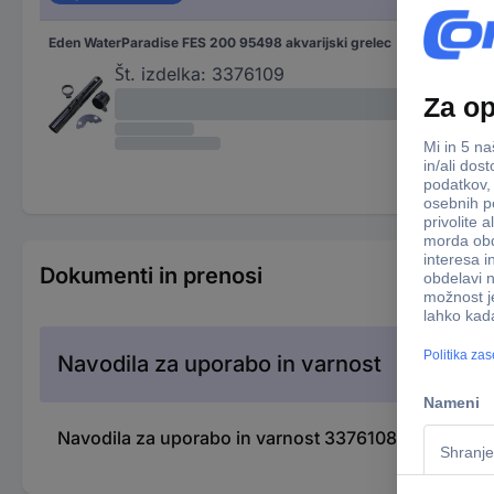
Eden WaterParadise FES 200 95498 akvarijski grelec
Št. izdelka:
3376109
Dokumenti in prenosi
Navodila za uporabo in varnost
Navodila za uporabo in varnost 3376108 Eden Water