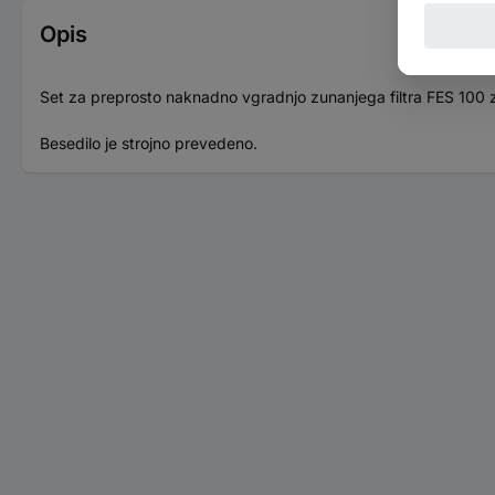
Opis
Set za preprosto naknadno vgradnjo zunanjega filtra FES 100 z
Besedilo je strojno prevedeno.