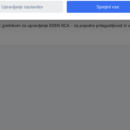
 grelnikom za upravljanje EDEN RCA - za popolno prilagodljivost in v