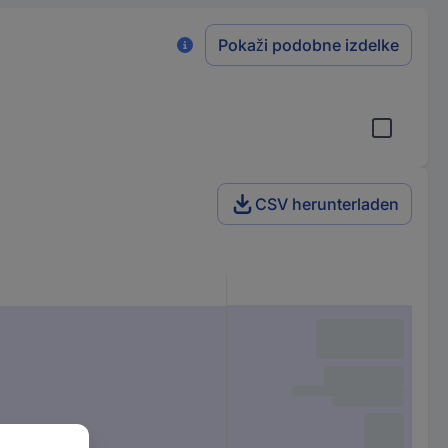
Pokaži podobne izdelke
CSV herunterladen