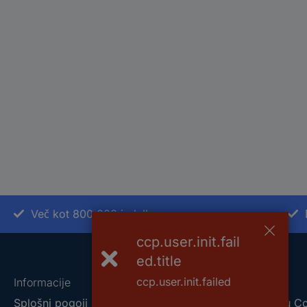
Več kot 800.000 izdelkov
ccp.user.init.fail
ed.title
ccp.user.init.failed
Informacije
O nas
Splošni pogoji
O podjetju C