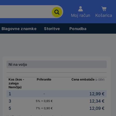
Moj račun
Košarica
Blagovne znamke
Storitve
Ponudba
Ni na voljo
Kos (kos -
Prihranite
Cena embalaže
(z DDV)
zaloga
Nemčija)
1
12,99 €
-
3
12,34 €
5% = 0,65 €
5
12,09 €
7% = 0,90 €