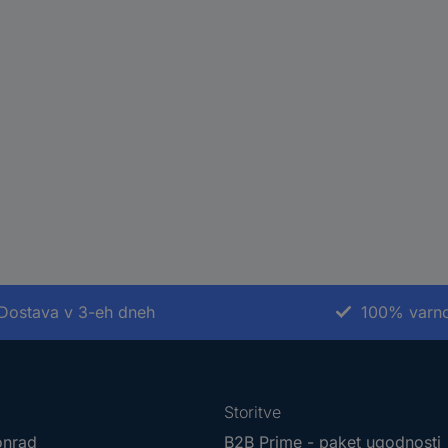
Dostava v 3-eh dneh
100% varno
Storitve
onrad
B2B Prime - paket ugodnosti