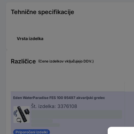
Tehnične specifikacije
Vrsta izdelka
Različice
(Cene izdelkov vključujejo DDV.)
Eden WaterParadise FES 100 95497 akvarijski grelec
Št. izdelka:
3376108
Priporočeni izdelki