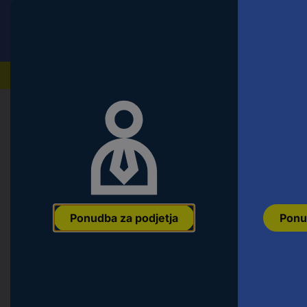
Conrad
Ponudba za fizične stranke
Naši izdelki
Domov
Gradbeništvo in Smart Living
Vrtni ribniki i
Eden WaterParadise FES 100 95497 
Ean:
4069054000738
Koda proizvajalca:
95497
Št. izdelka:
33761
Ponudba za podjetja
Ponu