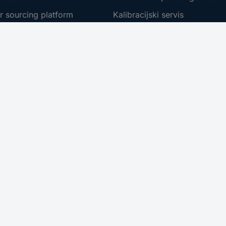
r sourcing platform
Kalibracijski servis
t
PCB Servis
ne znamke
Kabli - metersko blago
te
Nabavna služba
Conradovimi izdelki
Zahtevajte ponudbo (RFQ)
 dostopnosti