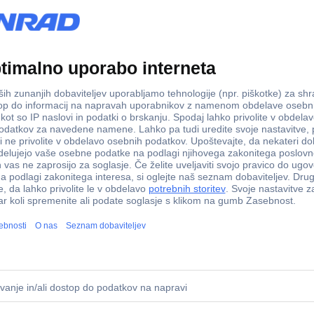
Paradise FES 100 95497 akvarijski grelec