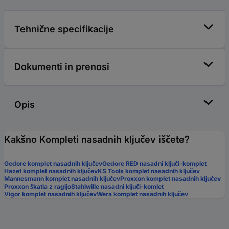
Tehnične specifikacije
Dokumenti in prenosi
Opis
Kakšno Kompleti nasadnih ključev iščete?
Gedore komplet nasadnih ključev
Gedore RED nasadni ključi-komplet
Hazet komplet nasadnih ključev
KS Tools komplet nasadnih ključev
Mannesmann komplet nasadnih ključev
Proxxon komplet nasadnih ključev
Proxxon škatla z ragljo
Stahlwille nasadni ključi-komlet
Vigor komplet nasadnih ključev
Wera komplet nasadnih ključev