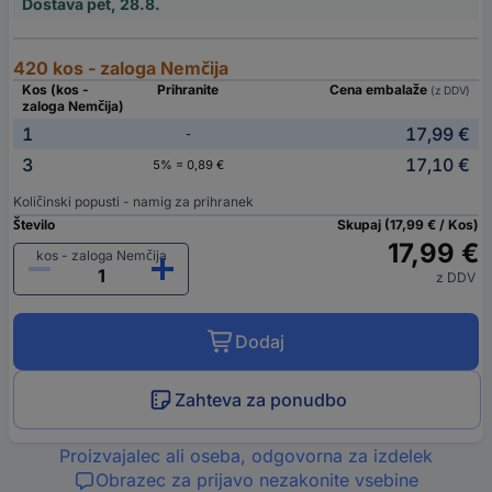
Dostava pet, 28.8.
420 kos - zaloga Nemčija
Kos (kos -
Prihranite
Cena embalaže
(z DDV)
zaloga Nemčija)
1
17,99 €
-
3
17,10 €
5% = 0,89 €
Količinski popusti - namig za prihranek
Število
Skupaj (17,99 € / Kos)
17,99 €
kos - zaloga Nemčija
z DDV
Dodaj
Zahteva za ponudbo
Proizvajalec ali oseba, odgovorna za izdelek
Obrazec za prijavo nezakonite vsebine