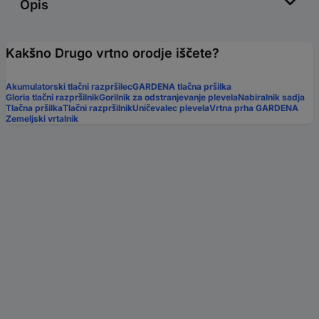
Opis
Kakšno Drugo vrtno orodje iščete?
Akumulatorski tlačni razpršilec
GARDENA tlačna pršilka
Gloria tlačni razpršilnik
Gorilnik za odstranjevanje plevela
Nabiralnik sadja
Tlačna pršilka
Tlačni razpršilnik
Uničevalec plevela
Vrtna prha GARDENA
Zemeljski vrtalnik