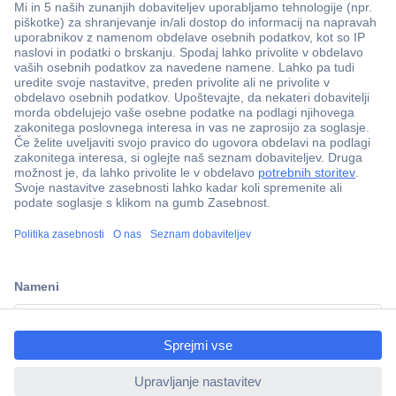
Več kot 800.000 izdelkov
Dostava v 3-eh dneh
100% varnost nakupa
Tehnična podpora
ccp.user.init.failed.titl
e
Informacije
ccp.user.init.failed