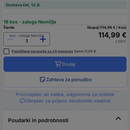
Dostava čet, 13.8.
18 kos - zaloga Nemčija
Število
Skupaj (114,99 € / Kos)
114,99 €
kos - zaloga Nemčija
z DDV
Podaljšana garancija za 24 mesecev
Samo 11,00 €
Dodaj
Zahteva za ponudbo
Proizvajalec ali oseba, odgovorna za izdelek
Obrazec za prijavo nezakonite vsebine
Poudarki in podrobnosti