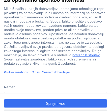
ccp.user.init.failed.titl
e
ccp.user.init.failed