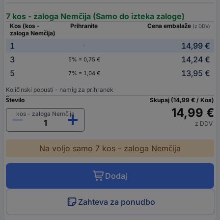
7 kos - zaloga Nemčija (Samo do izteka zaloge)
Kos (kos -
Prihranite
Cena embalaže
(z DDV)
zaloga Nemčija)
1
14,99 €
-
3
14,24 €
5% = 0,75 €
5
13,95 €
7% = 1,04 €
Količinski popusti - namig za prihranek
Število
Skupaj (14,99 € / Kos)
14,99 €
kos - zaloga Nemčija
z DDV
Na voljo samo 7 kos - zaloga Nemčija
Dodaj
Zahteva za ponudbo