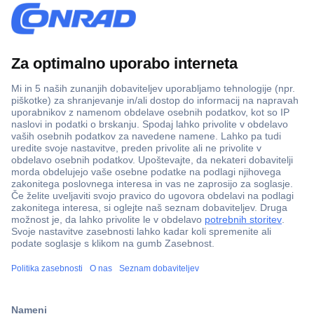
Več kot 800.000 izdelkov
Dostava v 3-eh dneh
100% varnost nakupa
Tehnična podpora