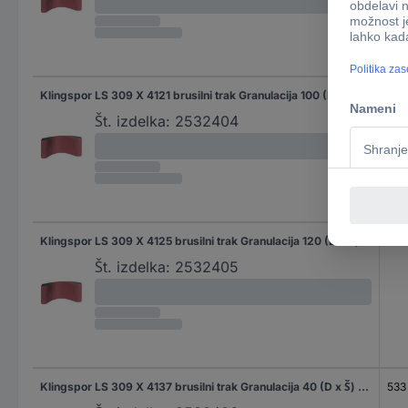
Klingspor LS 309 X 4121 brusilni trak Granulacija 100 (D x Š) 480 mm x 75 mm 10 kos
48
Št. izdelka:
2532404
Klingspor LS 309 X 4125 brusilni trak Granulacija 120 (D x Š) 480 mm x 75 mm 10 kos
48
Št. izdelka:
2532405
Klingspor LS 309 X 4137 brusilni trak Granulacija 40 (D x Š) 533 mm x 75 mm 10 kos
533