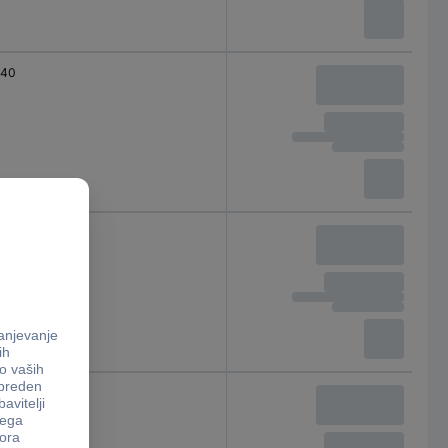
40
60
80