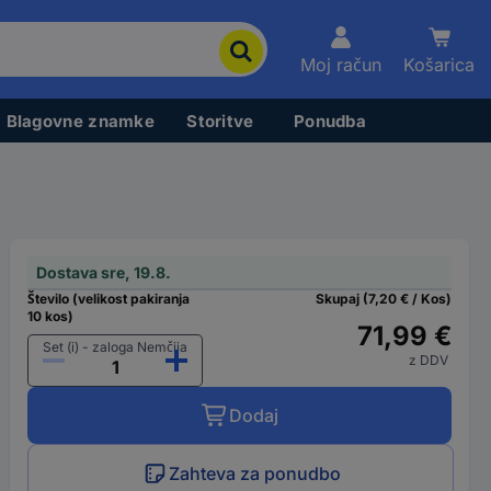
Moj račun
Košarica
Blagovne znamke
Storitve
Ponudba
Dostava sre, 19.8.
Število (velikost pakiranja
Skupaj (7,20 € / Kos)
10 kos)
71,99 €
Set (i) - zaloga Nemčija
z DDV
Dodaj
Zahteva za ponudbo