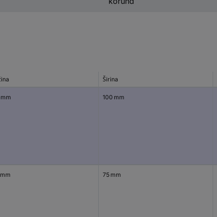
korund
žina
Širina
 mm
100 mm
 mm
75 mm