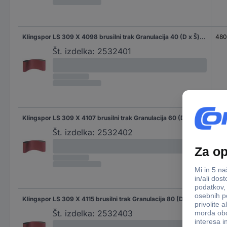
Klingspor LS 309 X 4098 brusilni trak Granulacija 40 (D x Š) 480 mm x 75 mm 10 kos
48
Št. izdelka:
2532401
Klingspor LS 309 X 4107 brusilni trak Granulacija 60 (D x Š) 480 mm x 75 mm 10 kos
48
Št. izdelka:
2532402
Klingspor LS 309 X 4115 brusilni trak Granulacija 80 (D x Š) 480 mm x 75 mm 10 kos
48
Št. izdelka:
2532403