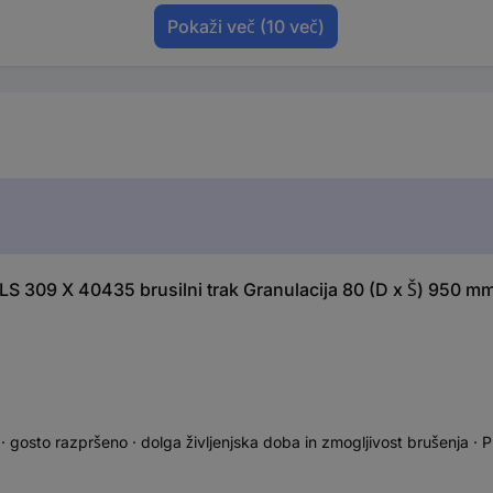
Pokaži več
(10 več)
LS 309 X 40435 brusilni trak Granulacija 80 (D x Š) 950 m
· gosto razpršeno · dolga življenjska doba in zmogljivost brušenja ·