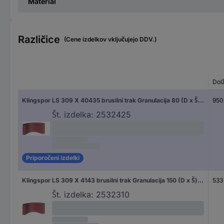
Material
Različice
(Cene izdelkov vključujejo DDV.)
Dol
Klingspor LS 309 X 40435 brusilni trak Granulacija 80 (D x Š) 950 mm x 100 mm 10 kos
950
Št. izdelka:
2532425
Priporočeni izdelki
Klingspor LS 309 X 4143 brusilni trak Granulacija 150 (D x Š) 533 mm x 75 mm 10 kos
533
Št. izdelka:
2532310