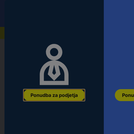
Conrad
Ponudba za fizične stranke
Naši izdelki
Domov
Orodje & Delavnica
Oprema za električno o
Klingspor LS 309 X 40435 brusilni 
x 100 mm 10 kos
Ean:
4014855060009
Koda proizvajalca:
40435
Št. izdelka:
25324
Ponudba za podjetja
Ponu