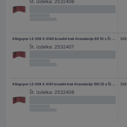
Št. izdelka:
2532406
Klingspor LS 309 X 4140 brusilni trak Granulacija 80 (D x Š) 533 mm x 75 mm 10 kos
533
Št. izdelka:
2532407
Klingspor LS 309 X 4141 brusilni trak Granulacija 100 (D x Š) 533 mm x 75 mm 10 kos
533
Št. izdelka:
2532408