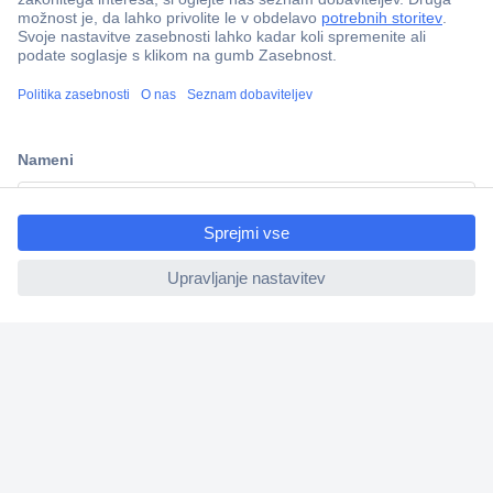
Več kot 800.000 izdelkov
Dostava v 3-eh dneh
100% varnost nakupa
Tehnična podpora
Informacije
ccp.user.init.failed.titl
e
ccp.user.init.failed
O nas
Storitve
Priročne povezave