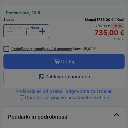
Dostava sre, 26.8.
Število
Skupaj (735,00 € / Kos)
785,00 €
-6 %
kos - zaloga Nemčija
735,00 €
z DDV
Podaljšana garancija za 24 mesecev
Samo 35,00 €
Dodaj
Zahteva za ponudbo
Proizvajalec ali oseba, odgovorna za izdelek
Obrazec za prijavo nezakonite vsebine
Poudarki in podrobnosti