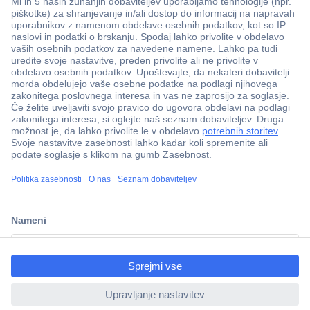
Več kot 800.000 izdelkov
Dostava v 3-eh dneh
100% varnost nakupa
Tehnična podpora
Informacije
ccp.user.init.failed.titl
e
O nas
ccp.user.init.failed