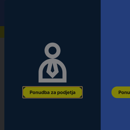
Conrad
Ponudba za fizične stranke
Naši izdelki
Domov
Multimedija
Oder, disko, studii in DJ
Odrski
Mikrofonski kabel CordialR CMK222
XLR-konektor/moški XL CPM 1,5 F
Ean:
4250197614467
Koda proizvajalca:
CPM 1,5 FM
Št. izdelka:
31
Ponudba za podjetja
Ponu