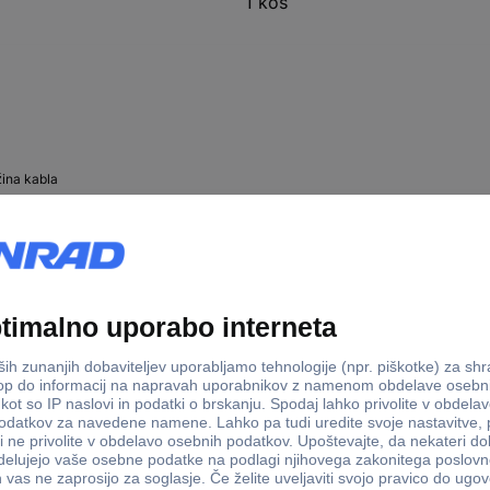
1 kos
žina kabla
0 m
00 m