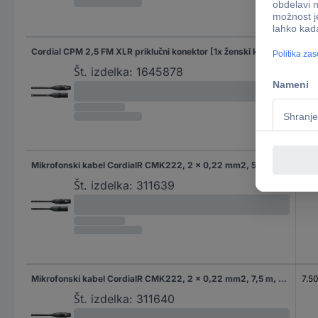
Cordial CPM 2,5 FM XLR priklučni konektor [1x ženski konektor XLR - 1x moški konektor XLR] 2.50 m črna
2.5
Št. izdelka:
1645878
Mikrofonski kabel CordialR CMK222, 2 x 0,22 mm2, 5 m, črn,ženski XLR-konektor/moški XLR- CPM 5 FM
5.0
Št. izdelka:
311639
Mikrofonski kabel CordialR CMK222, 2 x 0,22 mm2, 7,5 m, črn,ženski XLR-konektor/moški XL CPM 7,5 FM
7.5
Št. izdelka:
311640