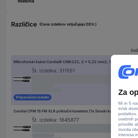
Vsebina
Različice
(Cene izdelkov vključujejo DDV.)
Dol
Mikrofonski kabel CordialR CMK222, 2 x 0,22 mm2, 1,5 m, črn,ženski XLR-konektor/moški XL CPM 1,5 FM
1.5
Št. izdelka:
311551
Priporočeni izdelki
Cordial CPM 15 FM XLR priklučni konektor [1x ženski konektor XLR - 1x moški konektor XLR] 15.00 m črna
15.
Št. izdelka:
1645877