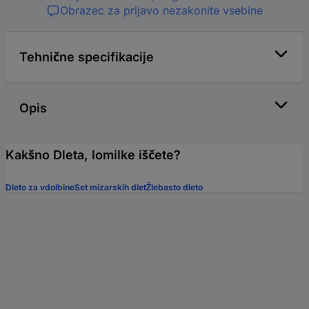
Obrazec za prijavo nezakonite vsebine
Tehnične specifikacije
Opis
Kakšno Dleta, lomilke iščete?
Dleto za vdolbine
Set mizarskih dlet
Žlebasto dleto