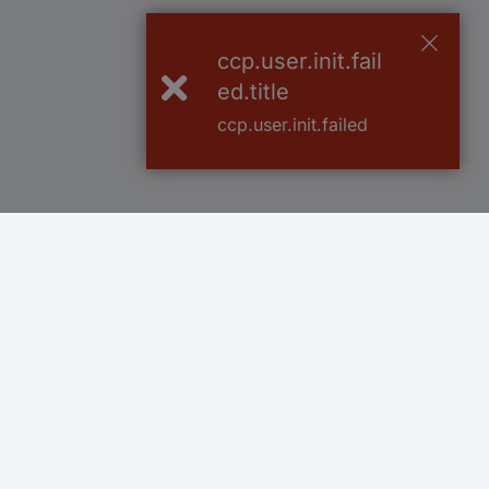
ccp.user.init.fail
ed.title
ccp.user.init.failed
Več kot 800.000 izdelkov