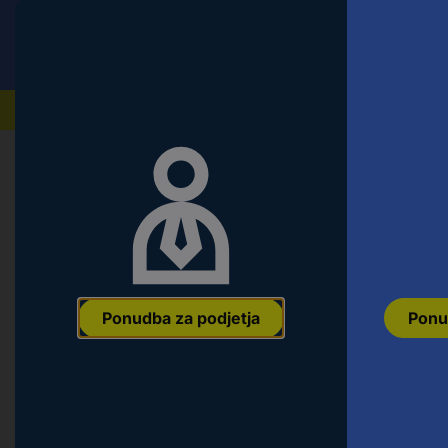
Conrad
Ponudba za fizične stranke
Naši izdelki
Ponudba za podjetja
Ponu