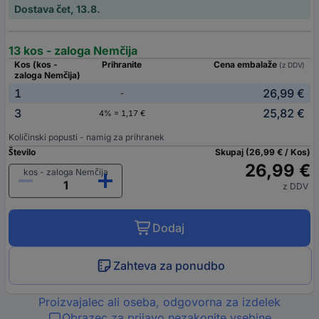
Dostava čet, 13.8.
13 kos - zaloga Nemčija
Kos (kos -
Prihranite
Cena embalaže
(z DDV)
zaloga Nemčija)
1
26,99 €
-
3
25,82 €
4% = 1,17 €
Količinski popusti - namig za prihranek
Število
Skupaj (26,99 € / Kos)
26,99 €
kos - zaloga Nemčija
z DDV
Dodaj
Zahteva za ponudbo
Proizvajalec ali oseba, odgovorna za izdelek
Obrazec za prijavo nezakonite vsebine