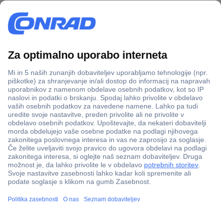
Več kot 800.000 izdelkov
Dostava v 3-eh dneh