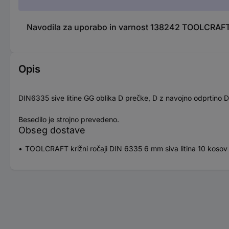
Navodila za uporabo in varnost 138242 TOOLCRAFT k
Opis
DIN6335 sive litine GG oblika D prečke, D z navojno odprtino 
Besedilo je strojno prevedeno.
Obseg dostave
TOOLCRAFT križni ročaji DIN 6335 6 mm siva litina 10 kosov