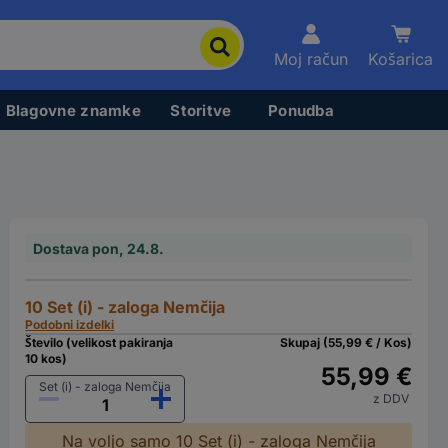
Moj račun
Košarica
Blagovne znamke
Storitve
Ponudba
Dostava pon, 24.8.
10 Set (i) - zaloga Nemčija
Podobni izdelki
Število (velikost pakiranja
Skupaj (55,99 € / Kos)
10 kos)
55,99 €
Set (i) - zaloga Nemčija
z DDV
Na voljo samo 10 Set (i) - zaloga Nemčija