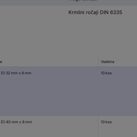
Krmilni ročaji DIN 6335
e
Vsebina
x D) 32 mm x 6 mm
10 kos
x D) 40 mm x 8 mm
10 kos