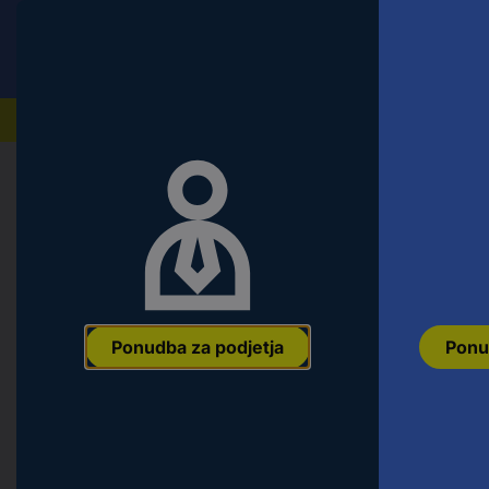
Conrad
Ponudba za fizične stranke
Naši izdelki
Domov
Orodje & Delavnica
Material za pritrditev i
TOOLCRAFT križni ročaj 6 mm siva 
x 6 mm
Ean:
4053199220441
Koda proizvajalca:
138242
Št. izdelka:
13824
Ponudba za podjetja
Ponu