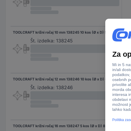
TOOLCRAFT križni ročaj 10 mm 138245 10 kos (Ø x D) 50 mm x 10 mm
(Ø 
Št. izdelka:
138245
TOOLCRAFT križni ročaj 12 mm 138246 10 kos (Ø x D) 63 mm x 12 mm
(Ø 
Št. izdelka:
138246
TOOLCRAFT križni ročaj 16 mm 138247 5 kos (Ø x D) 80 mm x 16 mm
(Ø 