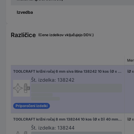
Izvedba
Različice
(Cene izdelkov vključujejo DDV.)
Mer
TOOLCRAFT križni ročaj 6 mm siva litina 138242 10 kos (Ø x D) 32 mm x 6 mm
(Ø 
Št. izdelka:
138242
Priporočeni izdelki
TOOLCRAFT križni ročaj 8 mm 138244 10 kos (Ø x D) 40 mm x 8 mm
(Ø 
Št. izdelka:
138244