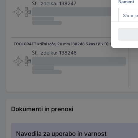
Št. izdelka:
138247
TOOLCRAFT križni ročaj 20 mm 138248 5 kos (Ø x D) 100 mm x 20 mm
(Ø 
Št. izdelka:
138248
Dokumenti in prenosi
Navodila za uporabo in varnost