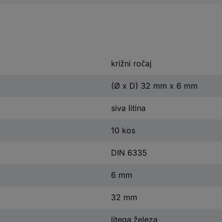
križni ročaj
(Ø x D) 32 mm x 6 mm
siva litina
10 kos
DIN 6335
6 mm
32 mm
litega železa