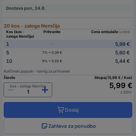
Dostava pon, 24.8.
20 kos - zaloga Nemčija
Kos (kos -
Prihranite
Cena embalaže
(z DDV)
zaloga Nemčija)
1
5,99 €
-
5
5,60 €
7% = 0,39 €
10
5,44 €
9% = 0,55 €
Količinski popusti - namig za prihranek
Število
Skupaj (5,99 € / Kos)
5,99 €
kos - zaloga Nemčija
z DDV
Dodaj
Zahteva za ponudbo