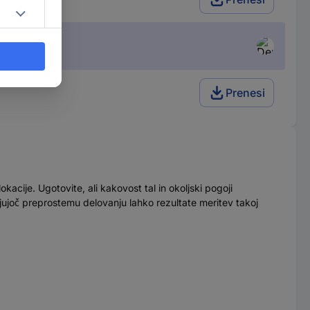
Prenesi
kacije. Ugotovite, ali kakovost tal in okoljski pogoji
aljujoč preprostemu delovanju lahko rezultate meritev takoj