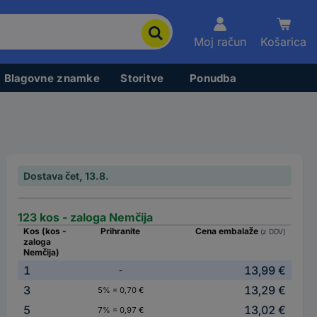
Moj račun
Košarica
Blagovne znamke
Storitve
Ponudba
Dostava čet, 13.8.
123 kos - zaloga Nemčija
Kos (kos -
Prihranite
Cena embalaže
(z DDV)
zaloga
Nemčija)
1
13,99 €
-
3
13,29 €
5% = 0,70 €
5
13,02 €
7% = 0,97 €