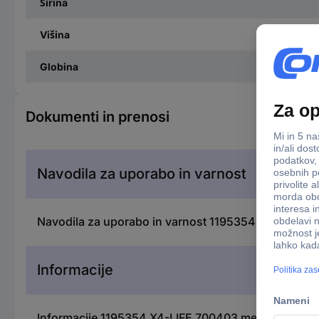
Širina
Višina
Globina
Dokumenti in prenosi
Navodila za uporabo in varnost
Navodila za uporabo in varnost 1195354 X4-LIFE 700
Informacije
Informacije 1195354 X4-LIFE 700403 merilnik tal čr