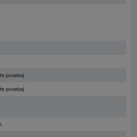
ite posebej
ite posebej
m