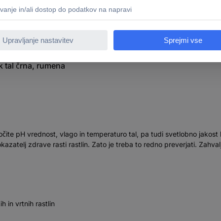
 tal črna, rumena
čite pH vrednost, vlago in temperaturo tal, pa tudi svetlobno jakost lo
okazatelj zdrave rasti rastlin. Zato je treba to redno preverjati. Zahv
h in vrtnih rastlin