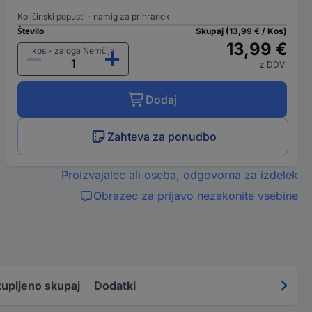
Količinski popusti - namig za prihranek
Število
Skupaj (13,99 € / Kos)
13,99 €
kos - zaloga Nemčija
z DDV
Dodaj
Zahteva za ponudbo
Proizvajalec ali oseba, odgovorna za izdelek
Obrazec za prijavo nezakonite vsebine
upljeno skupaj
Dodatki