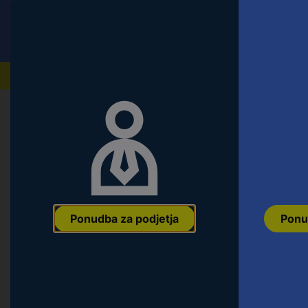
Conrad
Ponudba za fizične stranke
Naši izdelki
Domov
Merilna tehnologija in napajanje
Merilniki 
X4-LIFE 700403 merilnik tal črna, 
Ean:
4250679501780
Koda proizvajalca:
700403
Št. izdelka:
11953
Ponudba za podjetja
Ponu