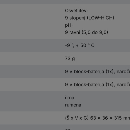
Osvetlitev:
9 stopenj (LOW-HIGH)
pH:
9 ravni (5,0 do 9,0)
-9 °, + 50 ° C
73 g
9 V block-baterija (1x), naroč
9 V block-baterija (1x), naroč
črna
rumena
(Š x V x G) 63 x 36 x 315 m