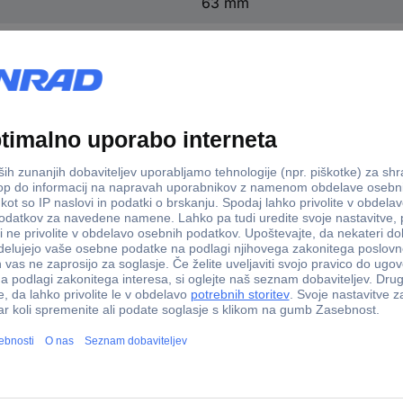
63 mm
36 mm
315 mm
403 merilnik tal črna, rumena
na, rumena