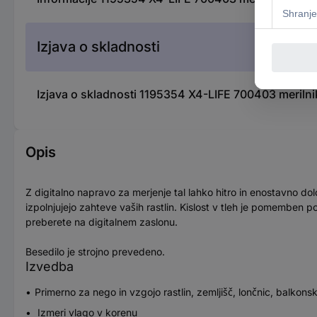
Izjava o skladnosti
Izjava o skladnosti 1195354 X4-LIFE 700403 merilnik
Opis
Z digitalno napravo za merjenje tal lahko hitro in enostavno dolo
izpolnjujejo zahteve vaših rastlin. Kislost v tleh je pomemben p
preberete na digitalnem zaslonu.
Besedilo je strojno prevedeno.
Izvedba
Primerno za nego in vzgojo rastlin, zemljišč, lončnic, balkonski
Izmeri vlago v korenu