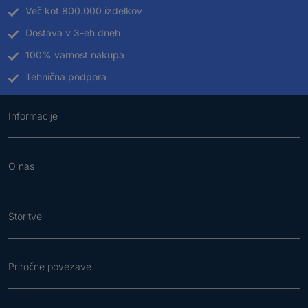
Več kot 800.000 izdelkov
Dostava v 3-eh dneh
100% varnost nakupa
Tehnična podpora
Informacije
O nas
Storitve
Priročne povezave