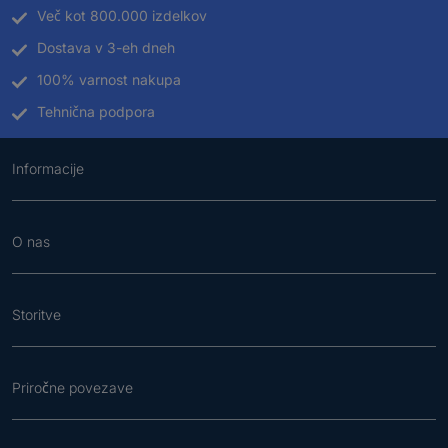
Več kot 800.000 izdelkov
Dostava v 3-eh dneh
100% varnost nakupa
Tehnična podpora
Informacije
O nas
Storitve
Priročne povezave