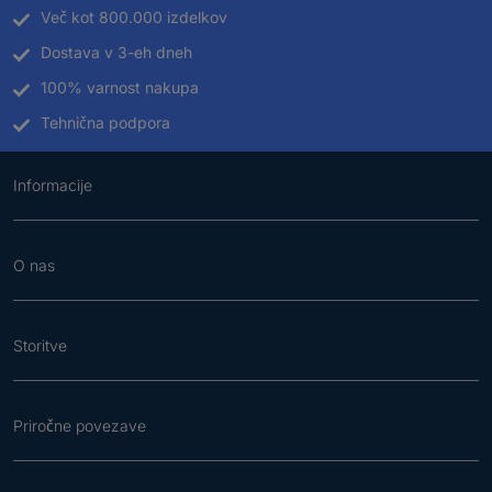
Več kot 800.000 izdelkov
Dostava v 3-eh dneh
100% varnost nakupa
Tehnična podpora
Informacije
O nas
Storitve
Priročne povezave